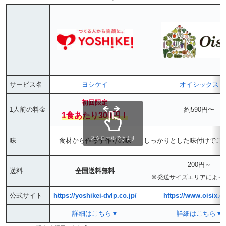
サービス名
ヨシケイ
オイシックス
初回限定
1人前の料金
約590円〜
1食あたり300円！
スクロールできます
味
食材から作る手作りの味
しっかりとした味付けでご
200円～
送料
全国送料無料
※
発送サイズ
エリアによっ
公式サイト
https://yoshikei-dvlp.co.jp/
https://www.oisix.c
詳細はこちら▼
詳細はこちら▼