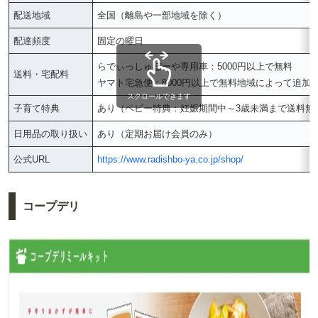
配送地域
全国（離島や一部地域を除く）
配達頻度
固定の曜日
らでぃっしゅぼーや専用車：5000円以上で無料
送料・宅配料
ヤマト宅急便：8000円以上で無料地域によって追加
スクロールできます
子育て特典
あり（ベビー特典：妊娠期間中～3歳未満まで送料無
日用品の取り扱い
あり（定期お届け会員のみ）
公式URL
https://www.radishbo-ya.co.jp/shop/
コープデリ