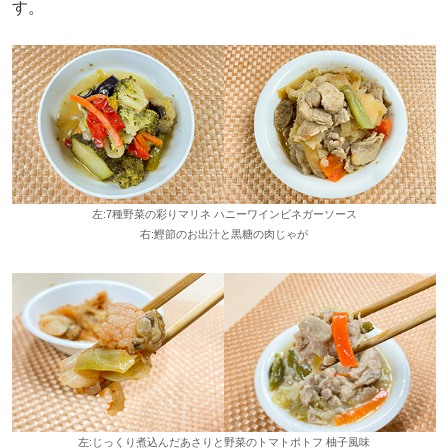
す。
左:7種野菜の彩りマリネ ハニーワインビネガーソース
右:鰹節のお出汁と黒糖の肉じゃが
左:じっくり煮込んだあさりと野菜のトマトポトフ 柚子風味