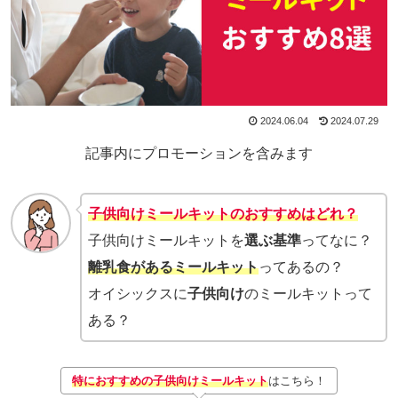
2024.06.04
2024.07.29
記事内にプロモーションを含みます
子供向けミールキットのおすすめは
どれ
？
子供向けミールキットを
選ぶ基準
ってなに？
離乳食があるミールキット
ってあるの？
オイシックスに
子供向け
のミールキットって
ある？
特におすすめの子供向けミールキット
はこちら！