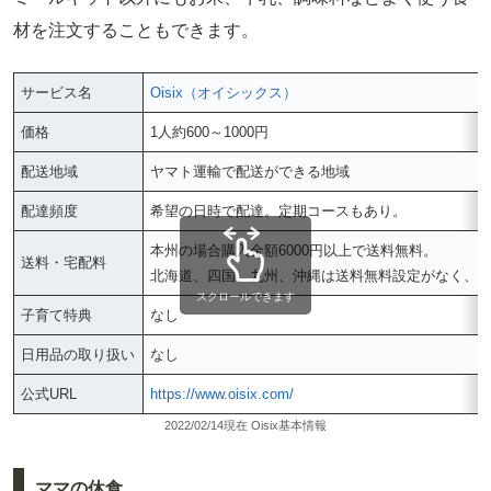
材を注文することもできます。
サービス名
Oisix（オイシックス）
価格
1人約600～1000円
配送地域
ヤマト運輸で配送ができる地域
配達頻度
希望の日時で配達。定期コースもあり。
本州の場合購入金額6000円以上で送料無料。
送料・宅配料
北海道、四国、九州、沖縄は送料無料設定がなく、
スクロールできます
子育て特典
なし
日用品の取り扱い
なし
公式URL
https://www.oisix.com/
2022/02/14現在 Oisix基本情報
ママの休食