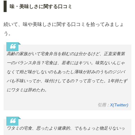
味・美味しさに関する口コミ
続いて、味や美味しさに関する口コミを拾ってみましょ
う。
高齢の家族がいて宅食弁当を頼むのは分かるけど、正直栄養第
一のバランス弁当？宅食は、若者にはキツい。味気ないんじゃ
なくて殆ど味がしないのもあったし薄味が好みのうちのジジバ
バも不味いってか、味付けしてるの？って言ってた。1年持たず
にワタミは辞めたわ。
引用：
X(Twitter)
ワタミの宅食、思ったより健康的、でもちょっと物足りないっ