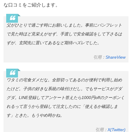
な口コミをご紹介します。
父がひとりで過ごす時にお願いしました。事前にパンフレット
で見た時ほど見栄えがせず、手渡しで安全確認をして下さるは
ずが、玄関先に置いてあるなど期待ハズレでした。
引用：
ShareView
ワタミの宅食ダメだな。全部切ってあるのが便利で利用し始め
たけど。子供の好きな系統の味付けだし。でもサービスがグダ
グダ。LINE登録してアンケート答えたら1000円offのクーポンく
れるって言うから登録して注文したのに「使えるか確認しま
す」ときた。もうやめ時かね。
引用：
X(Twitter)