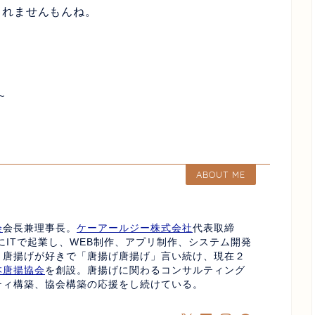
しれませんもんね。
~
ABOUT ME
会
会長兼理事長。
ケーアールジー株式会社
代表取締
にITで起業し、WEB制作、アプリ制作、システム開発
、唐揚げが好きで「唐揚げ唐揚げ」言い続け、現在２
本唐揚協会
を創設。唐揚げに関わるコンサルティング
ティ構築、協会構築の応援をし続けている。