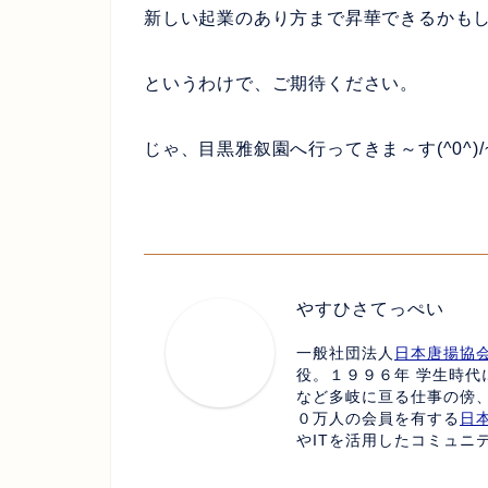
新しい起業のあり方まで昇華できるかも
というわけで、ご期待ください。
じゃ、目黒雅叙園へ行ってきま～す(^0^)/
やすひさてっぺい
一般社団法人
日本唐揚協
役。１９９６年 学生時代
など多岐に亘る仕事の傍
０万人の会員を有する
日
やITを活用したコミュニ