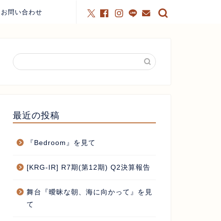
お問い合わせ
最近の投稿
『Bedroom』を見て
[KRG-IR] R7期(第12期) Q2決算報告
舞台『曖昧な朝、海に向かって』を見
て