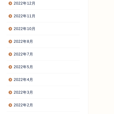
2022年12月
2022年11月
2022年10月
2022年8月
2022年7月
2022年5月
2022年4月
2022年3月
2022年2月