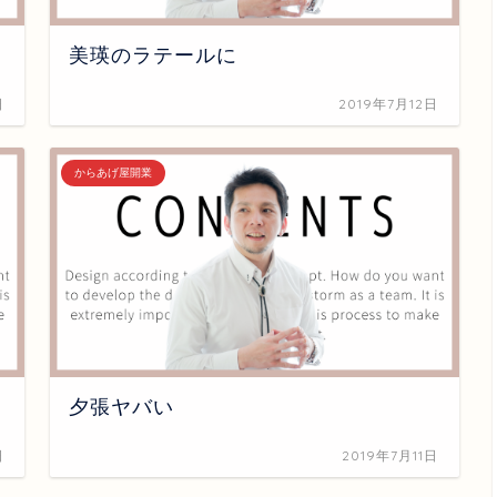
美瑛のラテールに
日
2019年7月12日
からあげ屋開業
夕張ヤバい
日
2019年7月11日