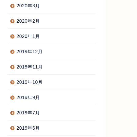
2020年3月
2020年2月
2020年1月
2019年12月
2019年11月
2019年10月
2019年9月
2019年7月
2019年6月