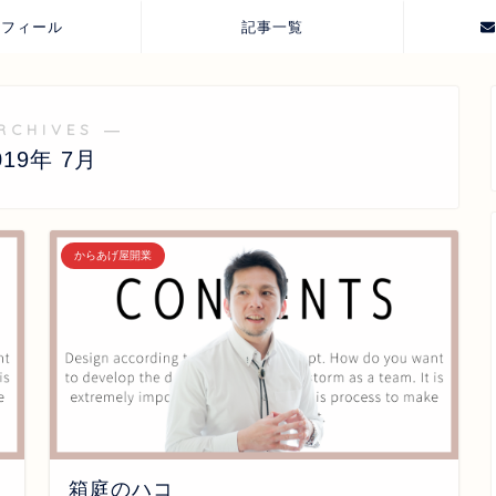
ロフィール
記事一覧
RCHIVES ―
019年 7月
からあげ屋開業
箱庭のハコ