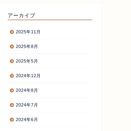
アーカイブ
2025年11月
2025年8月
2025年5月
2024年12月
2024年8月
2024年7月
2024年6月