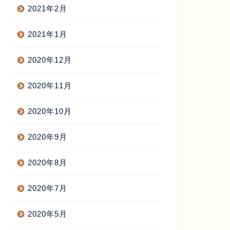
2021年2月
2021年1月
2020年12月
2020年11月
2020年10月
2020年9月
2020年8月
2020年7月
2020年5月