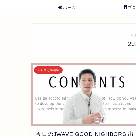
ホーム
プ
― A
2
からあげ屋開業
今日のJWAVE GOOD NIGHBORS 出