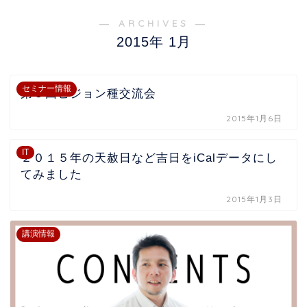
― ARCHIVES ―
2015年 1月
セミナー情報
第５回ビジョン種交流会
2015年1月6日
IT
２０１５年の天赦日など吉日をiCalデータにし
てみました
2015年1月3日
講演情報