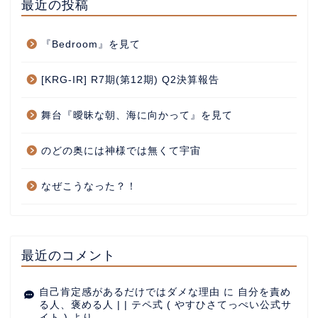
最近の投稿
『Bedroom』を見て
[KRG-IR] R7期(第12期) Q2決算報告
舞台『曖昧な朝、海に向かって』を見て
のどの奥には神様では無くて宇宙
なぜこうなった？！
最近のコメント
自己肯定感があるだけではダメな理由
に
自分を責め
る人、褒める人 | | テペ式 ( やすひさてっぺい公式サ
イト )
より