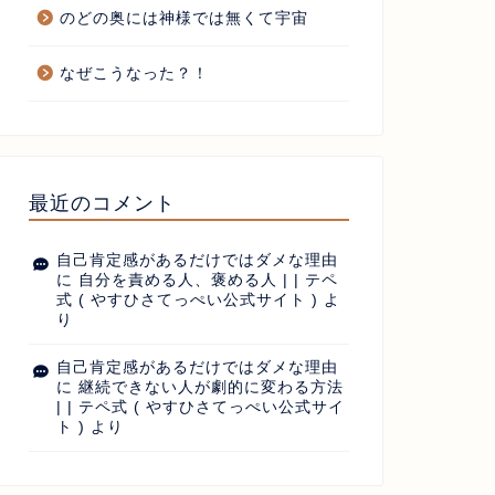
のどの奥には神様では無くて宇宙
なぜこうなった？！
最近のコメント
自己肯定感があるだけではダメな理由
に
自分を責める人、褒める人 | | テペ
式 ( やすひさてっぺい公式サイト )
よ
り
自己肯定感があるだけではダメな理由
に
継続できない人が劇的に変わる方法
| | テペ式 ( やすひさてっぺい公式サイ
ト )
より
らあげ屋開業
からあげ屋開業