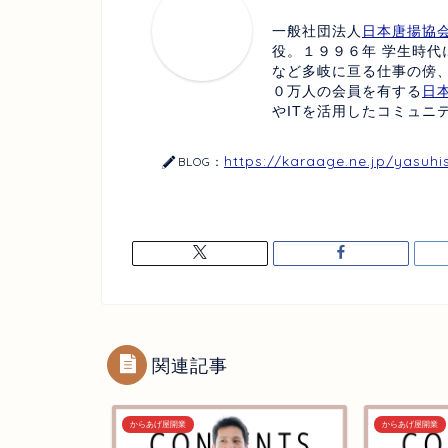
一般社団法人
日本唐揚協
役。１９９６年 学生時代
など多岐に亘る仕事の傍
０万人の会員を有する
日
やITを活用したコミュニ
https://karaage.ne.jp/yasuhi
BLOG：
関連記事
からあげ屋開業
からあげ屋開業