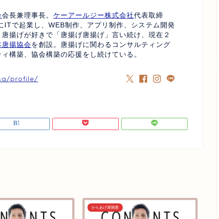
会
会長兼理事長。
ケーアールジー株式会社
代表取締
にITで起業し、WEB制作、アプリ制作、システム開発
、唐揚げが好きで「唐揚げ唐揚げ」言い続け、現在２
本唐揚協会
を創設。唐揚げに関わるコンサルティング
ティ構築、協会構築の応援をし続けている。
sa/profile/
からあげ屋開業
か