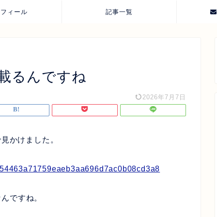
ロフィール
記事一覧
に載るんですね
2026年7月7日
で見かけました。
ea1354463a71759eaeb3aa696d7ac0b08cd3a8
なんですね。