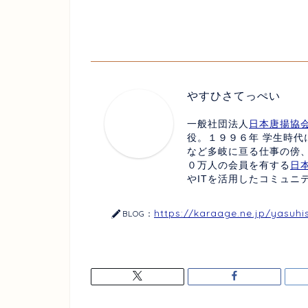
やすひさてっぺい
一般社団法人
日本唐揚協
役。１９９６年 学生時代
など多岐に亘る仕事の傍
０万人の会員を有する
日
やITを活用したコミュニ
https://karaage.ne.jp/yasuhi
BLOG：