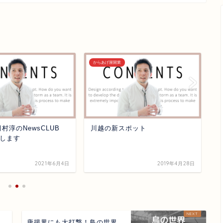
からあげ屋開業
か
村淳のNewsCLUB
川越の新スポット
毎
します
2021年6月4日
2019年4月28日
り
唐揚界にも大打撃！鳥の世界