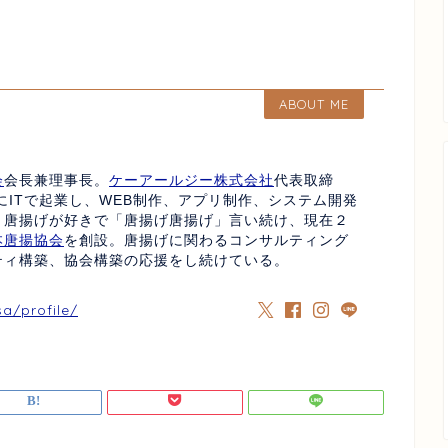
ABOUT ME
会
会長兼理事長。
ケーアールジー株式会社
代表取締
にITで起業し、WEB制作、アプリ制作、システム開発
、唐揚げが好きで「唐揚げ唐揚げ」言い続け、現在２
本唐揚協会
を創設。唐揚げに関わるコンサルティング
ティ構築、協会構築の応援をし続けている。
sa/profile/