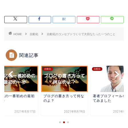
HOME
自動化
自動化のコンセプトづくりで大切なたった一つのこと
関連記事
化
自動化
自動化
動化の一番初めの最初
ブログの書き方って何な
著者プロフィールを
一歩
のよ？
てみました
2021年8月17日
2021年8月19日
2021年8