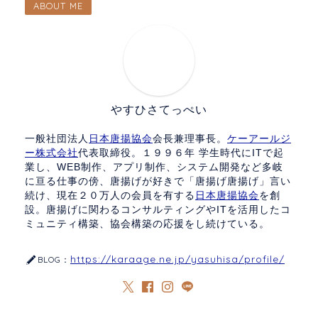
ABOUT ME
やすひさてっぺい
一般社団法人
日本唐揚協会
会長兼理事長。
ケーアールジ
ー株式会社
代表取締役。１９９６年 学生時代にITで起
業し、WEB制作、アプリ制作、システム開発など多岐
に亘る仕事の傍、唐揚げが好きで「唐揚げ唐揚げ」言い
続け、現在２０万人の会員を有する
日本唐揚協会
を創
設。唐揚げに関わるコンサルティングやITを活用したコ
ミュニティ構築、協会構築の応援をし続けている。
https://karaage.ne.jp/yasuhisa/profile/
BLOG：