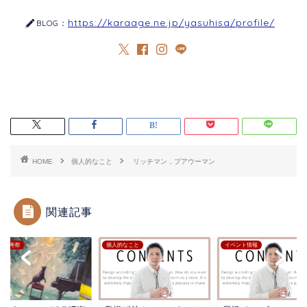
https://karaage.ne.jp/yasuhisa/profile/
BLOG：
HOME
個人的なこと
リッチマン，プアウーマン
関連記事
シカ考察
個人的なこと
イベント情報