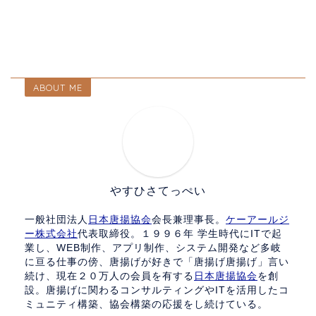
ABOUT ME
やすひさてっぺい
一般社団法人
日本唐揚協会
会長兼理事長。
ケーアールジ
ー株式会社
代表取締役。１９９６年 学生時代にITで起
業し、WEB制作、アプリ制作、システム開発など多岐
に亘る仕事の傍、唐揚げが好きで「唐揚げ唐揚げ」言い
続け、現在２０万人の会員を有する
日本唐揚協会
を創
設。唐揚げに関わるコンサルティングやITを活用したコ
ミュニティ構築、協会構築の応援をし続けている。