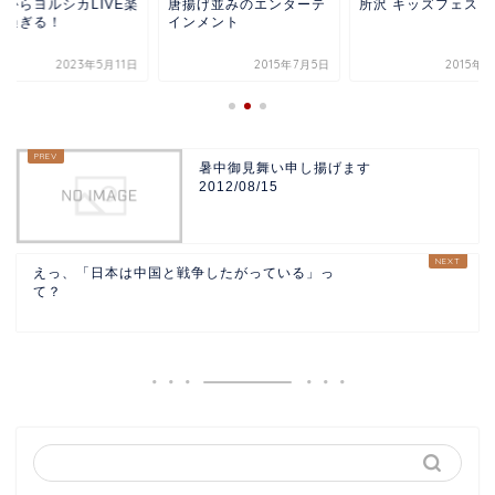
れからヨルシカLIVE楽
唐揚げ並みのエンターテ
所沢 キッズフェスタ
み過ぎる！
インメント
2023年5月11日
2015年7月5日
2015年
暑中御見舞い申し揚げます
2012/08/15
えっ、「日本は中国と戦争したがっている」っ
て？