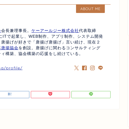
ABOUT ME
会
会長兼理事長。
ケーアールジー株式会社
代表取締
にITで起業し、WEB制作、アプリ制作、システム開発
、唐揚げが好きで「唐揚げ唐揚げ」言い続け、現在２
本唐揚協会
を創設。唐揚げに関わるコンサルティング
ティ構築、協会構築の応援をし続けている。
sa/profile/