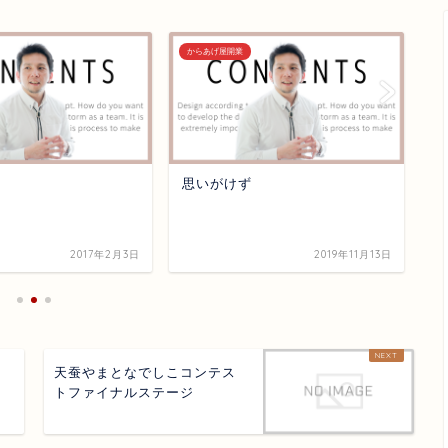
からあげ屋開業
か
思いがけず
理
の
2017年2月3日
2019年11月13日
天蚕やまとなでしこコンテス
トファイナルステージ