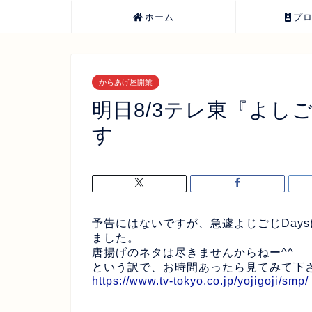
ホーム
プ
からあげ屋開業
明日8/3テレ東『よし
す
予告にはないですが、急遽よじごじDay
ました。
唐揚げのネタは尽きませんからねー^^
という訳で、お時間あったら見てみて下
https://www.tv-tokyo.co.jp/yojigoji/smp/