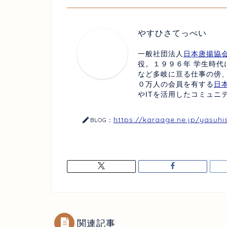
やすひさてっぺい
一般社団法人
日本唐揚協
役。１９９６年 学生時代
など多岐に亘る仕事の傍
０万人の会員を有する
日
やITを活用したコミュニ
https://karaage.ne.jp/yasuhi
BLOG：
関連記事