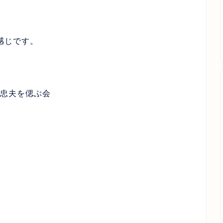
く感じです。
忠夫を偲ぶ会