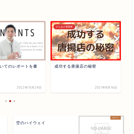
からあげ屋開業
か
いてのレポートを書
成功する唐揚店の秘密
天
レ
無
2022年10月24日
2021年8月16日
ト
空のハイウェイ