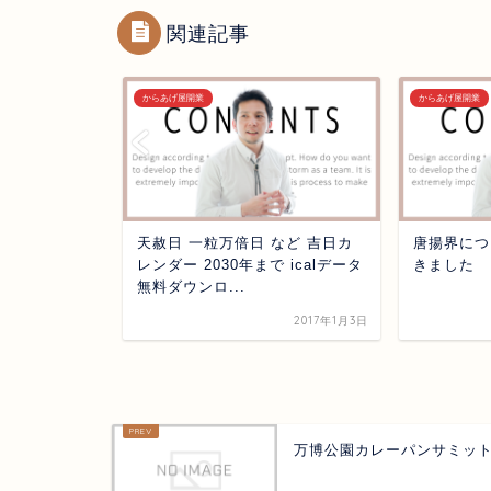
関連記事
からあげ屋開業
からあげ屋開業
密
天赦日 一粒万倍日 など 吉日カ
唐揚界につ
レンダー 2030年まで icalデータ
きました
無料ダウンロ...
2021年8月16日
2017年1月3日
万博公園カレーパンサミッ