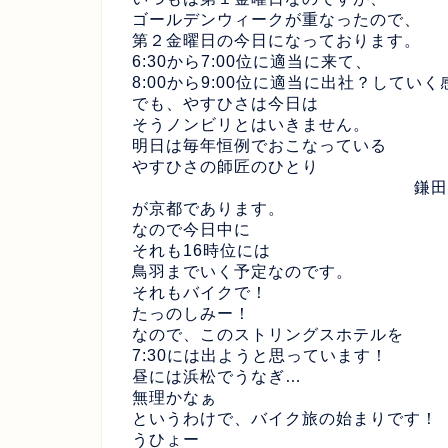
ゴールデンウィークが重なったので、
第２金曜日の今日になっております。
6:30から7:00位に適当に来て、
8:00から9:00位に適当に出社？してい
でも、やすひさは今日は
そうノンビリとはいきません。
明日は毎年恒例でおこなっている
やすひさの師匠のひとり
鎌田
が京都であります。
なので今日中に
それも16時位には
鳥羽までいく予定なのです。
それもバイクで！
たっのしみー！
なので、このストリングスホテルを
7:30には出ようと思っています！
昼には浜松でうなぎ…
無理かなぁ
というわけで、バイク旅の始まりです！
うひょー