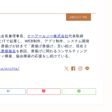
ABOUT ME
会
会長兼理事長。
ケーアールジー株式会社
代表取締
にITで起業し、WEB制作、アプリ制作、システム開発
、唐揚げが好きで「唐揚げ唐揚げ」言い続け、現在２
本唐揚協会
を創設。唐揚げに関わるコンサルティング
ティ構築、協会構築の応援をし続けている。
sa/profile/