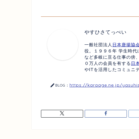
やすひさてっぺい
一般社団法人
日本唐揚協
役。１９９６年 学生時代
など多岐に亘る仕事の傍
０万人の会員を有する
日
やITを活用したコミュニ
https://karaage.ne.jp/yasuhi
BLOG：