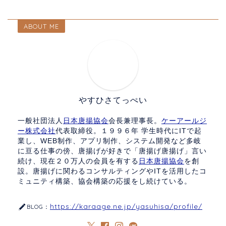
ABOUT ME
やすひさてっぺい
一般社団法人
日本唐揚協会
会長兼理事長。
ケーアールジ
ー株式会社
代表取締役。１９９６年 学生時代にITで起
業し、WEB制作、アプリ制作、システム開発など多岐
に亘る仕事の傍、唐揚げが好きで「唐揚げ唐揚げ」言い
続け、現在２０万人の会員を有する
日本唐揚協会
を創
設。唐揚げに関わるコンサルティングやITを活用したコ
ミュニティ構築、協会構築の応援をし続けている。
https://karaage.ne.jp/yasuhisa/profile/
BLOG：