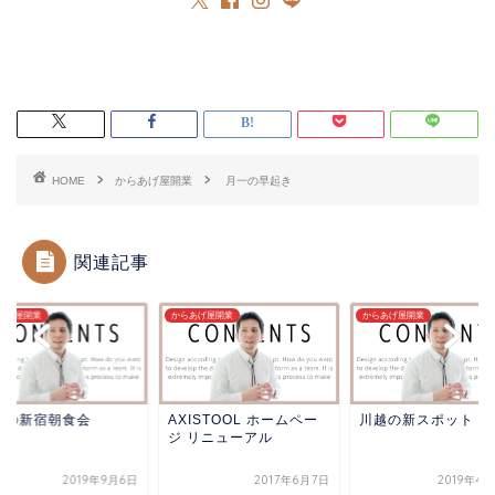
HOME
からあげ屋開業
月一の早起き
関連記事
あげ屋開業
からあげ屋開業
からあげ屋開業
朝の新宿朝食会
AXISTOOL ホームペー
川越の新スポット
ジ リニューアル
2019年9月6日
2017年6月7日
2019年4