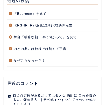
最近の投稿
『Bedroom』を見て
[KRG-IR] R7期(第12期) Q2決算報告
舞台『曖昧な朝、海に向かって』を見て
のどの奥には神様では無くて宇宙
なぜこうなった？！
最近のコメント
自己肯定感があるだけではダメな理由
に
自分を責め
る人、褒める人 | | テペ式 ( やすひさてっぺい公式サ
イト )
より