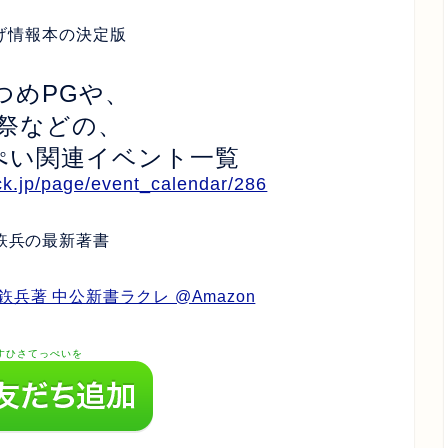
げ情報本の決定版
つめPGや、
祭などの、
ぺい関連イベント一覧
ck.jp/page/event_calendar/286
鉃兵の最新著書
兵著 中公新書ラクレ @Amazon
すひさてっぺいを