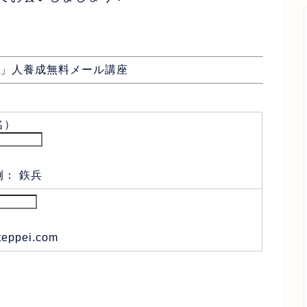
」人養成無料メール講座
名）
例： 鉃兵
eppei.com