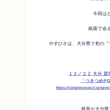
今回はど
紙面で会え
やすひさは、大分県で初の『
１２／２２ 大分 
「つきつめPG
https://simpleproject.jp/se
紙面か大分県