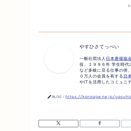
※
やすひさてっぺい
一般社団法人
日本唐揚協
役。１９９６年 学生時代
など多岐に亘る仕事の傍
０万人の会員を有する
日
やITを活用したコミュニ
https://karaage.ne.jp/yasuhi
BLOG：