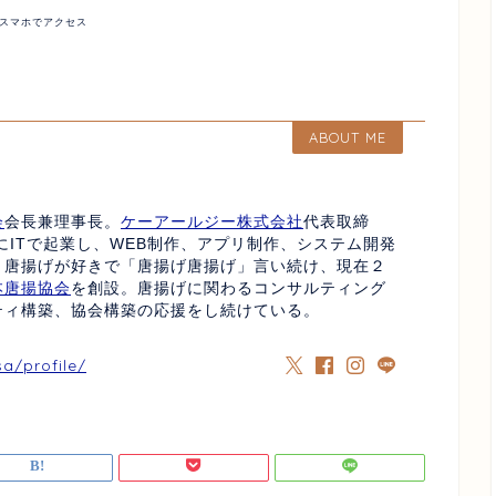
スマホでアクセス
ABOUT ME
会
会長兼理事長。
ケーアールジー株式会社
代表取締
にITで起業し、WEB制作、アプリ制作、システム開発
、唐揚げが好きで「唐揚げ唐揚げ」言い続け、現在２
本唐揚協会
を創設。唐揚げに関わるコンサルティング
ティ構築、協会構築の応援をし続けている。
sa/profile/