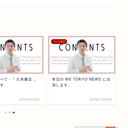
テレビ出演
メ
べて -『 久米書店 』
本日の MX TOKYO NEWS に出
E
す
演します。
す
2015年5月18日
2015年12月16日