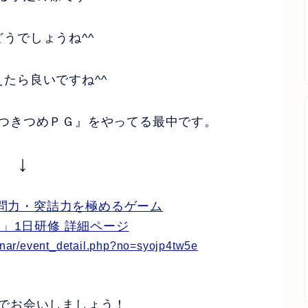
うでしょうね^^
たら良いですね^^
つきつめＰＧ』をやってる最中です。
↓
質問力・突詰力を極めるゲーム
」1日研修 詳細ページ
minar/event_detail.php?no=syojp4tw5e
でお会いしましょう！