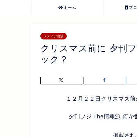
ホーム
プ
メディア出演
クリスマス前に 夕刊フ
ック？
１２月２２日クリスマス前
夕刊フジ The情報源 何
掲載され