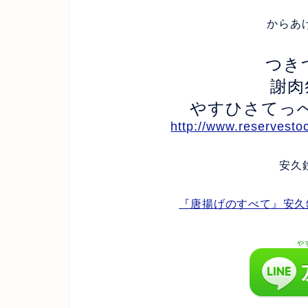
からあ
つき
謝肉
やすひさてっ
http://www.reservesto
安久
『唐揚げのすべて』安久鉃
や