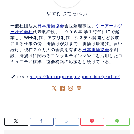
やすひさてっぺい
一般社団法人
日本唐揚協会
会長兼理事長。
ケーアールジ
ー株式会社
代表取締役。１９９６年 学生時代にITで起
業し、WEB制作、アプリ制作、システム開発など多岐
に亘る仕事の傍、唐揚げが好きで「唐揚げ唐揚げ」言い
続け、現在２０万人の会員を有する
日本唐揚協会
を創
設。唐揚げに関わるコンサルティングやITを活用したコ
ミュニティ構築、協会構築の応援をし続けている。
https://karaage.ne.jp/yasuhisa/profile/
BLOG：