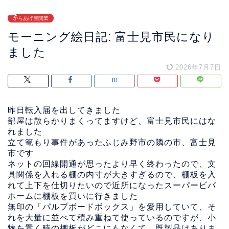
からあげ屋開業
モーニング絵日記: 富士見市民になり
ました
2026年7月7日
昨日転入届を出してきました
部屋は散らかりまくってますけど、富士見市民にはな
れました
立て篭もり事件があったふじみ野市の隣の市、富士見
市です
ネットの回線開通が思ったより早く終わったので、文
具関係を入れる棚の内寸が大きすぎるので、棚板を入
れて上下を仕切りたいので近所になったスーパービバ
ホームに棚板を買いに行きました
無印の「パルプボードボックス」を愛用していて、そ
れを大量に並べて積み重ねて使っているのですが、小
物を置く時の棚板がどこにもなくて、既製品はありま