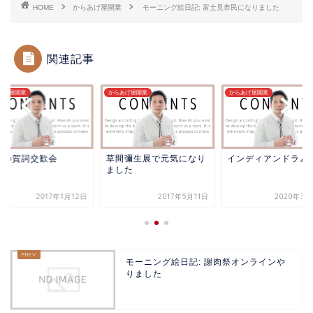
HOME
からあげ屋開業
モーニング絵日記: 富士見市民になりました
関連記事
あげ屋開業
からあげ屋開業
からあげ屋開業
沢の賀詞交歓会
草間彌生展で元気になり
インディアンドラム
ました
2017年1月12日
2017年5月11日
2020年3月
モーニング絵日記: 謝肉祭オンラインや
りました