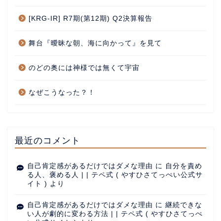
[KRG-IR] R7期(第12期) Q2決算報告
舞台『曖昧な朝、海に向かって』を見て
のどの奥には神様では無くて宇宙
なぜこうなった？！
最近のコメント
自己肯定感があるだけではダメな理由
に
自分を責め
る人、褒める人 | | テペ式 ( やすひさてっぺい公式サ
イト )
より
自己肯定感があるだけではダメな理由
に
継続できな
い人が劇的に変わる方法 | | テペ式 ( やすひさてっぺ