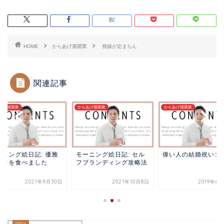
HOME
からあげ屋開業
視線が定まらん
関連記事
あげ屋開業
からあげ屋開業
からあげ屋開業
ーニング絵日記: 優雅
モーニング絵日記: セル
偉い人の結婚祝いゴ
朝食を食べました
フブランディング攻略法
2021年9月30日
2021年10月8日
2019年6