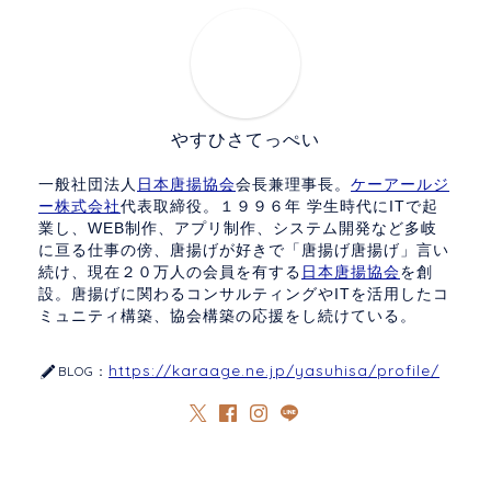
やすひさてっぺい
一般社団法人
日本唐揚協会
会長兼理事長。
ケーアールジ
ー株式会社
代表取締役。１９９６年 学生時代にITで起
業し、WEB制作、アプリ制作、システム開発など多岐
に亘る仕事の傍、唐揚げが好きで「唐揚げ唐揚げ」言い
続け、現在２０万人の会員を有する
日本唐揚協会
を創
設。唐揚げに関わるコンサルティングやITを活用したコ
ミュニティ構築、協会構築の応援をし続けている。
https://karaage.ne.jp/yasuhisa/profile/
BLOG：