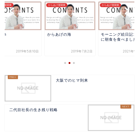
あげ屋開業
からあげ屋開業
からあげ屋開業
0km
からあげの海
モーニング絵日記: 
に朝食を食べました
2019年5月10日
2019年7月2日
2021年9
大阪でのヒマ到来
二代目社長の生き残り戦略