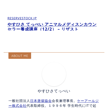
RESERVESTOCK.JP
やすひさ てっぺい アニマルメディスンカウン
セラー養成講座（12/2） – リザスト
ABOUT ME
やすひさてっぺい
一般社団法人
日本唐揚協会
会長兼理事長。
ケーアールジ
ー株式会社
代表取締役。１９９６年 学生時代にITで起