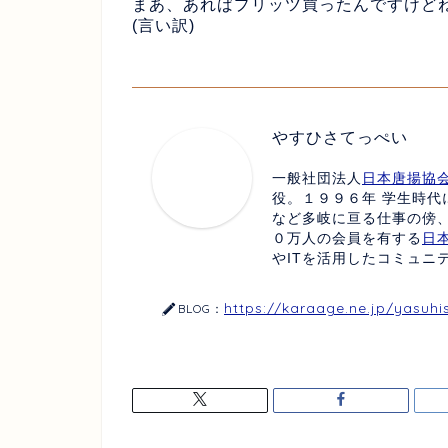
まあ、あればプリッツ買ったんですけど
(言い訳)
やすひさてっぺい
一般社団法人
日本唐揚協
役。１９９６年 学生時代
など多岐に亘る仕事の傍
０万人の会員を有する
日
やITを活用したコミュニ
https://karaage.ne.jp/yasuhi
BLOG：