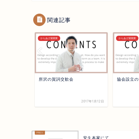
関連記事
からあげ屋開業
からあげ屋開業
カレーパン開
所沢の賀詞交歓会
協会設立の
出す
2022年1月12日
2017年1月12日
安久本家にて