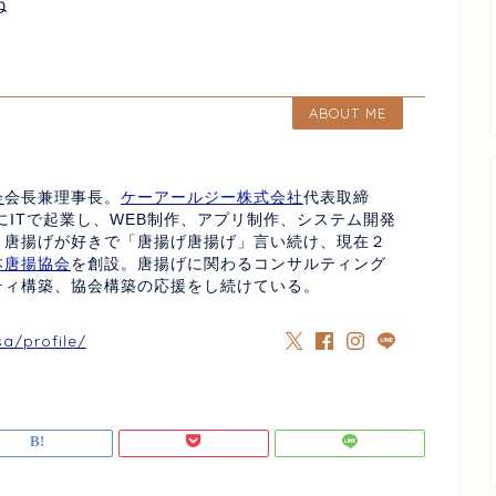
ね
ABOUT ME
会
会長兼理事長。
ケーアールジー株式会社
代表取締
にITで起業し、WEB制作、アプリ制作、システム開発
、唐揚げが好きで「唐揚げ唐揚げ」言い続け、現在２
本唐揚協会
を創設。唐揚げに関わるコンサルティング
ティ構築、協会構築の応援をし続けている。
sa/profile/