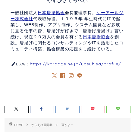
やすひさてっぺい
一般社団法人
日本唐揚協会
会長兼理事長。
ケーアールジ
ー株式会社
代表取締役。１９９６年 学生時代にITで起
業し、WEB制作、アプリ制作、システム開発など多岐
に亘る仕事の傍、唐揚げが好きで「唐揚げ唐揚げ」言い
続け、現在２０万人の会員を有する
日本唐揚協会
を創
設。唐揚げに関わるコンサルティングやITを活用したコ
ミュニティ構築、協会構築の応援をし続けている。
https://karaage.ne.jp/yasuhisa/profile/
BLOG：
HOME
からあげ屋開業
雨かよー