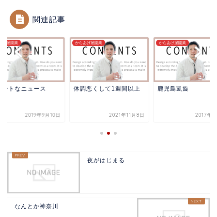
関連記事
あげ屋開業
からあげ屋開業
からあげ屋開業
マートなニュース
体調悪くして1週間以上
鹿児島凱旋
2019年9月10日
2021年11月8日
2017年
夜がはじまる
なんとか神奈川