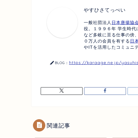
やすひさてっぺい
一般社団法人
日本唐揚協
役。１９９６年 学生時代
など多岐に亘る仕事の傍
０万人の会員を有する
日
やITを活用したコミュニ
https://karaage.ne.jp/yasuhi
BLOG：
関連記事