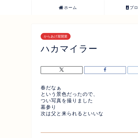
ホーム
プ
からあげ屋開業
ハカマイラー
春だなぁ
という景色だったので、
つい写真を撮りました
墓参り
次は父と来られるといいな