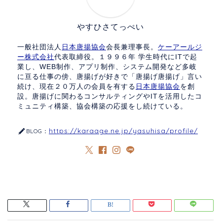
やすひさてっぺい
一般社団法人
日本唐揚協会
会長兼理事長。
ケーアールジ
ー株式会社
代表取締役。１９９６年 学生時代にITで起
業し、WEB制作、アプリ制作、システム開発など多岐
に亘る仕事の傍、唐揚げが好きで「唐揚げ唐揚げ」言い
続け、現在２０万人の会員を有する
日本唐揚協会
を創
設。唐揚げに関わるコンサルティングやITを活用したコ
ミュニティ構築、協会構築の応援をし続けている。
https://karaage.ne.jp/yasuhisa/profile/
BLOG：