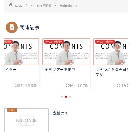
HOME
からあげ屋開業
松山の海って
関連記事
あげ屋開業
からあげ屋開業
からあげ屋開業
カマイラー
全国ツアー準備中
つきつめＰＧ今日な
すが
2019年4月18日
2016年12月7日
2019年5
豊饒の海