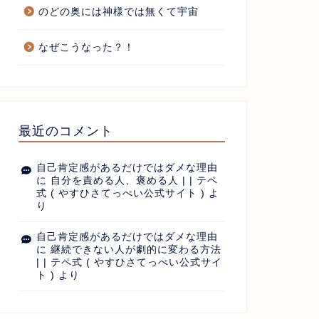
のどの奥には神様では無くて宇宙
なぜこうなった？！
最近のコメント
自己肯定感があるだけではダメな理由
に
自分を責める人、褒める人 | | テペ
式 ( やすひさてっぺい公式サイト )
よ
り
自己肯定感があるだけではダメな理由
に
継続できない人が劇的に変わる方法
| | テペ式 ( やすひさてっぺい公式サイ
ト )
より
らあげ屋開業
からあげ屋開業