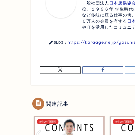
一般社団法人
日本唐揚協
役。１９９６年 学生時代
など多岐に亘る仕事の傍
０万人の会員を有する
日
やITを活用したコミュニ
https://karaage.ne.jp/yasuhi
BLOG：
関連記事
からあげ屋開業
からあげ屋開業