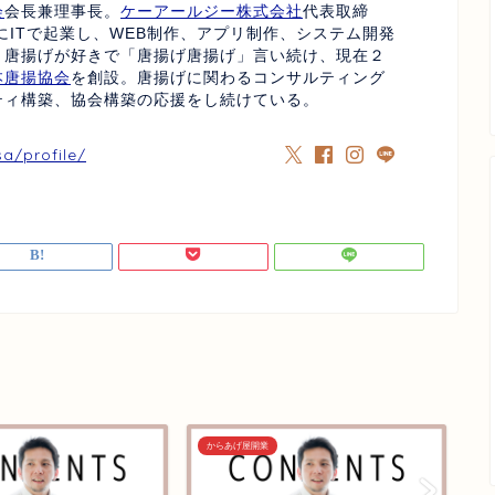
会
会長兼理事長。
ケーアールジー株式会社
代表取締
にITで起業し、WEB制作、アプリ制作、システム開発
、唐揚げが好きで「唐揚げ唐揚げ」言い続け、現在２
本唐揚協会
を創設。唐揚げに関わるコンサルティング
ティ構築、協会構築の応援をし続けている。
sa/profile/
からあげ屋開業
か