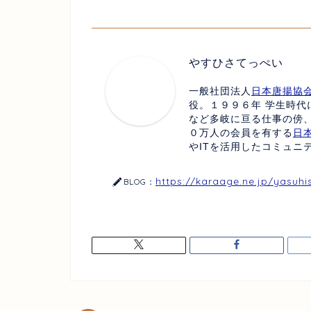
やすひさてっぺい
一般社団法人
日本唐揚協
役。１９９６年 学生時代
など多岐に亘る仕事の傍
０万人の会員を有する
日
やITを活用したコミュニ
https://karaage.ne.jp/yasuhi
BLOG：