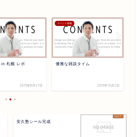
イベント情報
イ
in 札幌 レポ
優雅な雑談タイム
静
2015年8月27日
2015年10月2日
映
安久塾シール完成