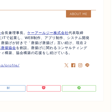
ABOUT ME
会
会長兼理事長。
ケーアールジー株式会社
代表取締
にITで起業し、WEB制作、アプリ制作、システム開発
、唐揚げが好きで「唐揚げ唐揚げ」言い続け、現在２
本唐揚協会
を創設。唐揚げに関わるコンサルティング
ティ構築、協会構築の応援をし続けている。
sa/profile/