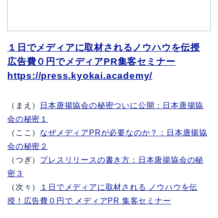
１日でメディアに取材されるノウハウを伝授
広告費０円でメディア
PR
集客セミナー
https://press.kyokai.academy/
（まえ）
日本唐揚協会の秘密ついに公開：日本唐揚協
会の秘密１
（ここ）
なぜメディアPRが必要なのか？：日本唐揚協
会の秘密２
（つぎ）
プレスリリースの書き方：日本唐揚協会の秘
密３
（次々）
１日でメディアに取材される ノウハウを伝
授！広告費０円で メディアPR 集客セミナー