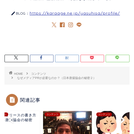
https://karaage.ne.jp/yasuhisa/profile/
BLOG：
HOME
コンテンツ
なぜメディアPRが必要なのか？（日本唐揚協会の秘密２）
関連記事
レスリリースの書き方
テンツ
コンテンツ
コンテンツ
日本唐揚協会の秘密
）