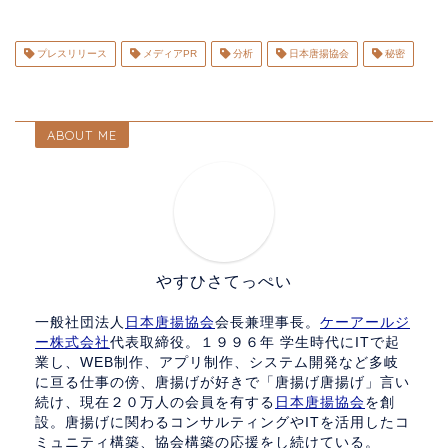
プレスリリース
メディアPR
分析
日本唐揚協会
秘密
ABOUT ME
やすひさてっぺい
一般社団法人
日本唐揚協会
会長兼理事長。
ケーアールジ
ー株式会社
代表取締役。１９９６年 学生時代にITで起
業し、WEB制作、アプリ制作、システム開発など多岐
に亘る仕事の傍、唐揚げが好きで「唐揚げ唐揚げ」言い
続け、現在２０万人の会員を有する
日本唐揚協会
を創
設。唐揚げに関わるコンサルティングやITを活用したコ
ミュニティ構築、協会構築の応援をし続けている。