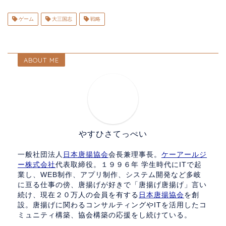
ゲーム
大三国志
戦略
ABOUT ME
やすひさてっぺい
一般社団法人
日本唐揚協会
会長兼理事長。
ケーアールジ
ー株式会社
代表取締役。１９９６年 学生時代にITで起
業し、WEB制作、アプリ制作、システム開発など多岐
に亘る仕事の傍、唐揚げが好きで「唐揚げ唐揚げ」言い
続け、現在２０万人の会員を有する
日本唐揚協会
を創
設。唐揚げに関わるコンサルティングやITを活用したコ
ミュニティ構築、協会構築の応援をし続けている。