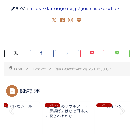
https://karaage.ne.jp/yasuhisa/profile/
BLOG：
HOME
コンテンツ
初めて攻城の戦功ランキングに載りまして
関連記事
ょっとアレなシール
テンツ
唯一無二のソウルフード
コンテンツ
2020のイベント
コンテンツ
「唐揚げ」はなぜ日本人
に愛されるのか