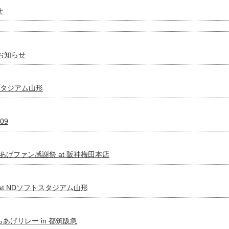
せ
お知らせ
トスタジアム山形
09
からあげファン感謝祭 at 阪神梅田本店
！ at NDソフトスタジアム山形
からあげリレー in 都筑阪急