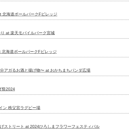
り at 北海道ボールパークFビレッジ
まつり at 楽天モバイルパーク宮城
 at 北海道ボールパークFビレッジ
24 〜気分アガるお酒と揚げ物〜 at おかちまちパンダ広場
げ祭2024
祭 イン 秩父宮ラグビー場
ら揚げストリート at 2024ひろしまフラワーフェスティバル