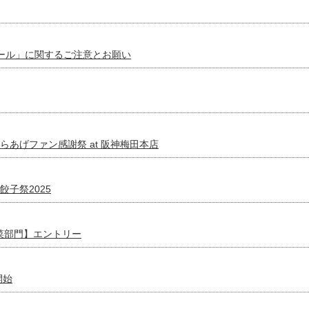
ール」に関するご注意とお願い
阪神からあげファン感謝祭 at 阪神梅田本店
餃子祭2025
菜部門】エントリー
開始