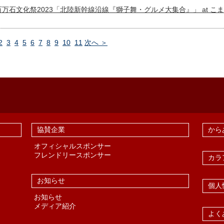
しかわ百万石文化祭2023「北陸新幹線沿線『獅子舞・グルメ大集合』」 at こ
2
3
4
5
6
7
8
9
10
11
次へ ＞
協賛企業
から
オフィシャルスポンサー
フレンドリースポンサー
カラ
お知らせ
個人
お知らせ
メディア紹介
よく