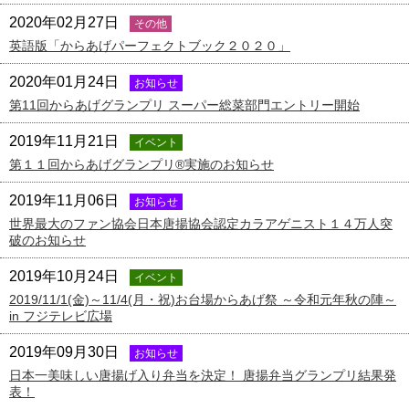
2020年02月27日
その他
英語版「からあげパーフェクトブック２０２０」
2020年01月24日
お知らせ
第11回からあげグランプリ スーパー総菜部門エントリー開始
2019年11月21日
イベント
第１１回からあげグランプリ®実施のお知らせ
2019年11月06日
お知らせ
世界最大のファン協会日本唐揚協会認定カラアゲニスト１４万人突
破のお知らせ
2019年10月24日
イベント
2019/11/1(金)～11/4(月・祝)お台場からあげ祭 ～令和元年秋の陣～
in フジテレビ広場
2019年09月30日
お知らせ
日本一美味しい唐揚げ入り弁当を決定！ 唐揚弁当グランプリ結果発
表！