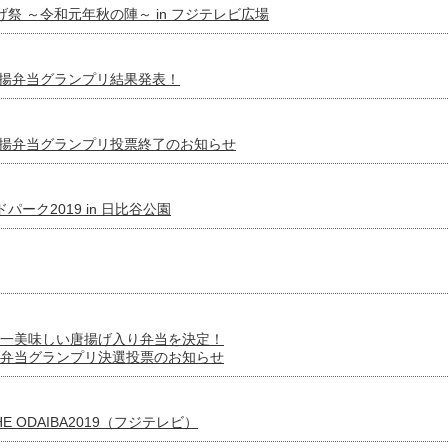
からあげ祭 ～令和元年秋の陣～ in フジテレビ広場
唐揚弁当グランプリ結果発表！
唐揚弁当グランプリ投票終了のお知らせ
ードパーク2019 in 日比谷公園
一美味しい唐揚げ入り弁当を決定！
弁当グランプリ決選投票のお知らせ
 THE ODAIBA2019（フジテレビ）