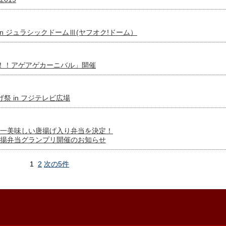
げ祭 in ジュラシックドームⅢ(ヤフオク!ドーム）
シフェス！！アゲアゲカーニバル」開催
あげ祭 in フジテレビ広場
一美味しい唐揚げ入り弁当を決定！
揚弁当グランプリ開催のお知らせ
1
2
次の5件