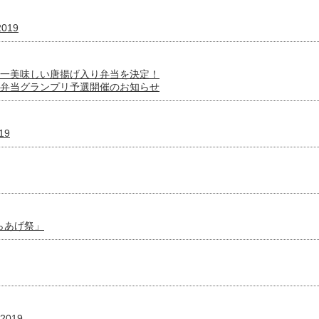
019
一美味しい唐揚げ入り弁当を決定！
弁当グランプリ予選開催のお知らせ
19
「からあげ祭」
2019