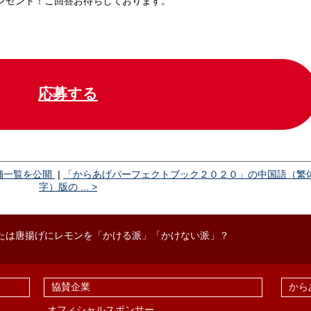
レゼント！ご回答お待ちしております。
応募する
舗一覧を公開
|
「からあげパーフェクトブック２０２０」の中国語（繁
字）版の ... >
は唐揚げにレモンを「かける派」「かけない派」？
協賛企業
から
オフィシャルスポンサー