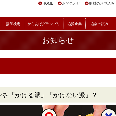
HOME
お問合わせ
取材のお申込み
揚師検定
からあげグランプリ
協賛企業
協会の試み
お知らせ
ンを「かける派」「かけない派」？