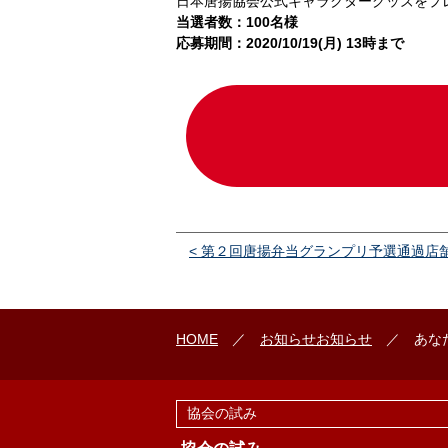
日本唐揚協会公式キャラクターグッズをプ
当選者数：100名様
応募期間：2020/10/19(月) 13時まで
< 第２回唐揚弁当グランプリ予選通過店
HOME
／
お知らせ
お知らせ
／ あなた
協会の試み