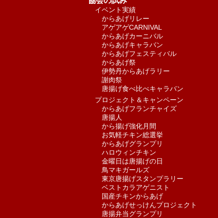
協会の試み
イベント実績
からあげリレー
アゲアゲCARNIVAL
からあげカーニバル
からあげキャラバン
からあげフェスティバル
からあげ祭
伊勢丹からあげラリー
謝肉祭
唐揚げ食べ比べキャラバン
プロジェクト＆キャンペーン
からあげフランチャイズ
唐揚人
から揚げ強化月間
お気軽チキン総選挙
からあげグランプリ
ハロウィンチキン
金曜日は唐揚げの日
鳥マキガールズ
東京唐揚げスタンプラリー
ベストカラアゲニスト
国産チキンからあげ
からあげせっけんプロジェクト
唐揚弁当グランプリ