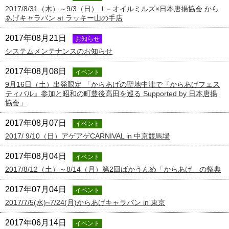
2017/8/31（木）～9/3（日）Ｊ－オイルミルズ×日本唐揚協会 から
あげキャラバン at ラッキー山の手店
2017年08月21日
お知らせ
システムメンテナンスのお知らせ
2017年08月08日
イベント
9月16日（土）出発限定 「からあげの聖地中津で『からあげフェス
ティバル』参加と昭和の町豊後高田を巡る Supported by 日本唐揚
協会」
2017年08月07日
イベント
2017/ 9/10（日）アゲアゲCARNIVAL in 中京競馬場
2017年08月04日
イベント
2017/8/12（土）～8/14（月）第2回ばかうんめ「からあげ」の祭典
2017年07月04日
イベント
2017/7/5(水)~7/24(月)からあげキャラバン in 東京
2017年06月14日
イベント