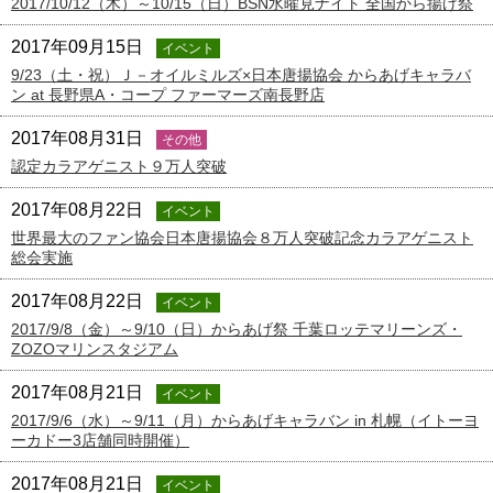
2017/10/12（木）～10/15（日）BSN水曜見ナイト 全国から揚げ祭
2017年09月15日
イベント
9/23（土・祝）Ｊ－オイルミルズ×日本唐揚協会 からあげキャラバ
ン at 長野県A・コープ ファーマーズ南長野店
2017年08月31日
その他
認定カラアゲニスト９万人突破
2017年08月22日
イベント
世界最大のファン協会日本唐揚協会８万人突破記念カラアゲニスト
総会実施
2017年08月22日
イベント
2017/9/8（金）～9/10（日）からあげ祭 千葉ロッテマリーンズ・
ZOZOマリンスタジアム
2017年08月21日
イベント
2017/9/6（水）～9/11（月）からあげキャラバン in 札幌（イトーヨ
ーカドー3店舗同時開催）
2017年08月21日
イベント