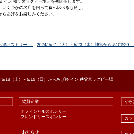
 イン 秩父宮ラグビー場』を初開催します。
、いくつかの名店を回って食べ比べるも良し。
からあげをお楽しみください。
ら揚げストリー ...
|
2024/ 5/21（火）～5/23（木）神宮からあげ祭20 ...
/ 5/18（土）～5/19（日）からあげ祭 イン 秩父宮ラグビー場
協賛企業
から
オフィシャルスポンサー
フレンドリースポンサー
カラ
お知らせ