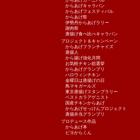
からあげカーニバル
からあげキャラバン
からあげフェスティバル
からあげ祭
伊勢丹からあげラリー
謝肉祭
唐揚げ食べ比べキャラバン
プロジェクト＆キャンペーン
からあげフランチャイズ
唐揚人
から揚げ強化月間
お気軽チキン総選挙
からあげグランプリ
ハロウィンチキン
金曜日は唐揚げの日
鳥マキガールズ
東京唐揚げスタンプラリー
ベストカラアゲニスト
国産チキンからあげ
からあげせっけんプロジェクト
唐揚弁当グランプリ
プロデュース作品
からあげ本
ピヨからくん