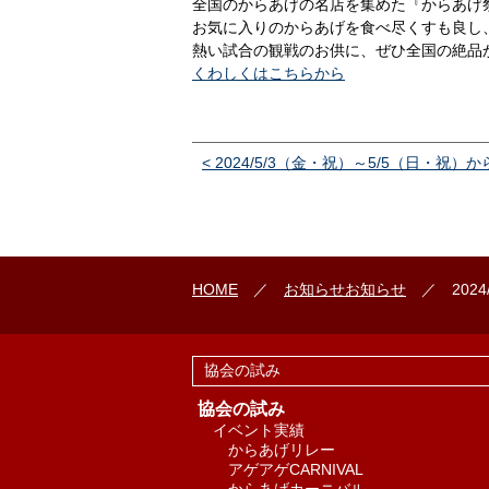
全国のからあげの名店を集めた『からあげ祭
お気に入りのからあげを食べ尽くすも良し
熱い試合の観戦のお供に、ぜひ全国の絶品
くわしくはこちらから
< 2024/5/3（金・祝）～5/5（日・祝）か
HOME
／
お知らせ
お知らせ
／ 2024
協会の試み
協会の試み
イベント実績
からあげリレー
アゲアゲCARNIVAL