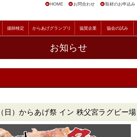
HOME
お問合わせ
取材のお申込み
揚師検定
からあげグランプリ
協賛企業
協会の試み
お知らせ
5/19（日）からあげ祭 イン 秩父宮ラグビー場