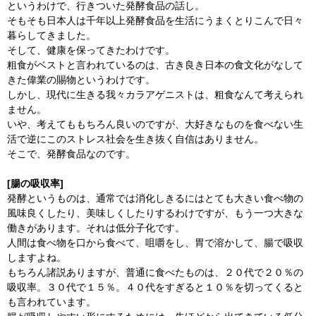
というわけで、行きついた発酵食品の話し。
そもそも日本人は千年以上発酵食品を生活にうまくとりこんで日々
暮らしてきました。
そして、健康を保ってきたわけです。
粗食がベストと言われているのは、古き良き日本の食文化がなして
きた偉業の賜物というわけです。
しかし、現代に生きる我々カラアゲニストは、粗食なんて考えられ
ません。
いや、考えてももちろん良いのですが、大好きなものを食べない生
活で逆にこのストレス社会を生き抜く自信はありません。
そこで、発酵食品なのです。
[腸の吸収率]
発酵というものは、通常では消化しきるにはとても大きい食べ物の
風味良くしたり、美味しくしたりするわけですが、もう一つ大きな
働きがあります。それは低分子化です。
人間は食べ物を口から食べて、咀嚼をし、胃で溶かして、腸で吸収
しますよね。
もちろん諸説ありますが、普通に食べたものは、２０代で２０％の
吸収率。３０代で１５％。４０代をすぎると１０％を切ってくると
も言われています。