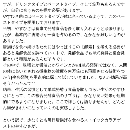
すが、ドリンクタイプとペーストタイプ、そして錠剤もあるんです
が、自分に合うものを探す必要があります。
やすひさ的にはペーストタイプが体に合っているようで、このペー
ストタイプを愛用しております。
当初、やすひさは食事で発酵食品を多く取り入れようと頑張りまし
たが、基本的に唐揚げが一食を占めるので、なかなか難しいものが
ありました。
唐揚げを食べ続けるためにはやっぱりこの【酵素】を考える必要が
あると発酵食品を調べていく中で、発酵食品でも単式発酵と複合発
酵という種類があるんだそうです。
その中で、味噌とか醤油とかワインとかの[単式発酵]ではなく、人間
の体に良いとされる微生物の濃度を何万倍にも飛躍させる技術をつ
かう[複合発酵]を重点的に探して試していきました。なんか効果が高
そうだったんで^^
結果、生活の習慣として単式発酵う食品を取りづらい生活のやすひ
さにとって、この複合発酵食品のサプリは、かなり良い効果が短期
的にでるようになりました。ここで詳しくは語りませんが、どんど
ん腸がきれいになっていくのを実感しました。
という訳で、少なくとも毎日唐揚げを食べるストイックカラアゲニ
ストのやすひさが、