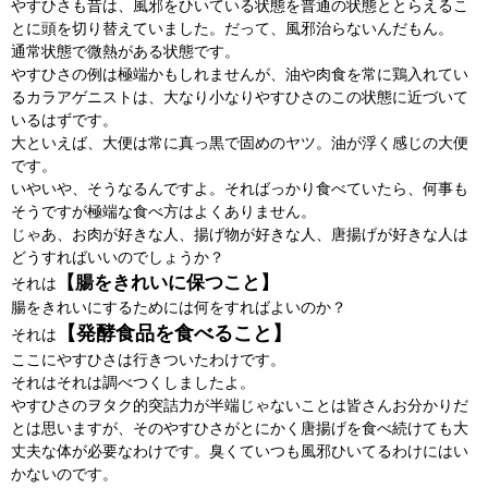
やすひさも昔は、風邪をひいている状態を普通の状態ととらえるこ
とに頭を切り替えていました。だって、風邪治らないんだもん。
通常状態で微熱がある状態です。
やすひさの例は極端かもしれませんが、油や肉食を常に鶏入れてい
るカラアゲニストは、大なり小なりやすひさのこの状態に近づいて
いるはずです。
大といえば、大便は常に真っ黒で固めのヤツ。油が浮く感じの大便
です。
いやいや、そうなるんですよ。そればっかり食べていたら、何事も
そうですが極端な食べ方はよくありません。
じゃあ、お肉が好きな人、揚げ物が好きな人、唐揚げが好きな人は
どうすればいいのでしょうか？
【腸をきれいに保つこと】
それは
腸をきれいにするためには何をすればよいのか？
【発酵食品を食べること】
それは
ここにやすひさは行きついたわけです。
それはそれは調べつくしましたよ。
やすひさのヲタク的突詰力が半端じゃないことは皆さんお分かりだ
とは思いますが、そのやすひさがとにかく唐揚げを食べ続けても大
丈夫な体が必要なわけです。臭くていつも風邪ひいてるわけにはい
かないのです。