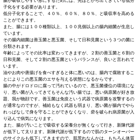
腸が吸収しやすい形にするためには、先ほどから出てきている低分
子化をする必要があります。
低分子化することで、４０％、６０％、８０％、と吸収率を高める
ことができます。
また、腸には１００種類以上、１００兆個以上の腸内細菌が生息し
ています。
その腸内細菌は善玉菌と悪玉菌、そして日和見菌という３つの菌に
分類されます。
年齢によってその比率は変わってきますが、２割の善玉菌と６割の
日和見菌、そして２割の悪玉菌というバランスが、良いと言われて
います。
油やお肉や唐揚げを食べすぎると体に悪いのは、腸内で腐敗するこ
とによりこの悪玉菌のエサを与える状態になるからです。
腸の中がドロドロに腐って汚れているので、悪玉菌優位の環境にな
り、悪い菌が入ってきてもそんな汚い腸では、悪い病原菌が好き放
題、我が物顔です。善玉菌は免疫という武器で病原菌を攻撃するの
が通常なのですが、補給もなく武器も弱まり、悪い菌が腸内でやら
れっぱなしで身を守ることができなくなり、砦を破られ病原菌が入
り込んで病気になります。
また、腸が汚いことで吸収する栄養分が無くなって行き、新陳代謝
が低下して太ります。新陳代謝が低下するので肌のターンオーバー
のサイクルも低下してきますので、肌荒れなんかは、もちろん体質