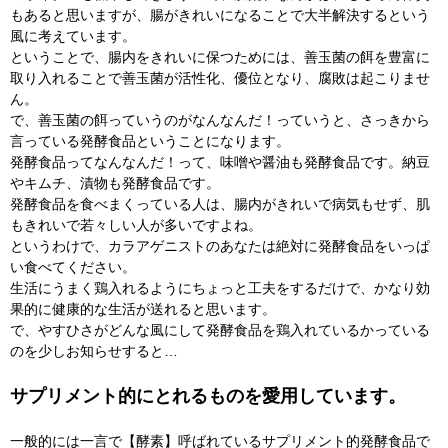
もあると思いますが、腸がきれいになることで大半解決するという
風に考えています。
ということで、腸内をきれいに保つためには、善玉菌の餌を豊富に
取り入れることで善玉菌が活性化、優位となり、腐敗は起こりませ
ん。
で、善玉菌の餌っていうのがなんなんだ！っていうと、さっきから
言っている発酵食品ということになります。
発酵食品ってなんなんだ！って、味噌や醤油も発酵食品です。納豆
やキムチ、漬物も発酵食品です。
発酵食品を食べまくっている人は、腸内がきれいで病気もせず、肌
もきれいで若々しい人が多いですよね。
というわけで、カラアゲニストのあなたは絶対に発酵食品をいっぱ
い食べてください。
生活にうまく鶏入れるようにちょっと工夫をするだけで、かなり効
果的に健康的な生活が送れると思います。
で、やすひさがどんな風にして発酵食品を鶏入れているかっている
のを少しお知らせすると…
サプリメント的にとれるものを愛用しています。
一般的には一言で【酵素】呼ばれているサプリメント的発酵食品で