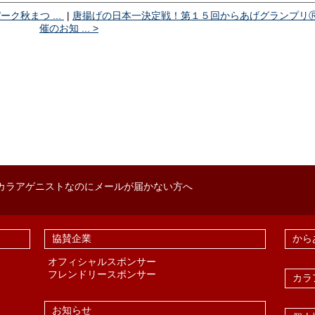
パーク秋まつ ...
|
唐揚げの日本一決定戦！第１５回からあげグランプリ
催のお知 ... >
ラアゲニストなのにメールが届かない方へ
協賛企業
から
オフィシャルスポンサー
フレンドリースポンサー
カラ
お知らせ