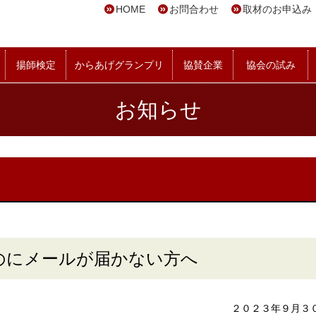
HOME
お問合わせ
取材のお申込み
揚師検定
からあげグランプリ
協賛企業
協会の試み
お知らせ
のにメールが届かない方へ
２０２３年９月３