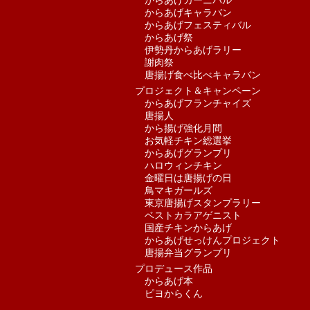
からあげカーニバル
からあげキャラバン
からあげフェスティバル
からあげ祭
伊勢丹からあげラリー
謝肉祭
唐揚げ食べ比べキャラバン
プロジェクト＆キャンペーン
からあげフランチャイズ
唐揚人
から揚げ強化月間
お気軽チキン総選挙
からあげグランプリ
ハロウィンチキン
金曜日は唐揚げの日
鳥マキガールズ
東京唐揚げスタンプラリー
ベストカラアゲニスト
国産チキンからあげ
からあげせっけんプロジェクト
唐揚弁当グランプリ
プロデュース作品
からあげ本
ピヨからくん