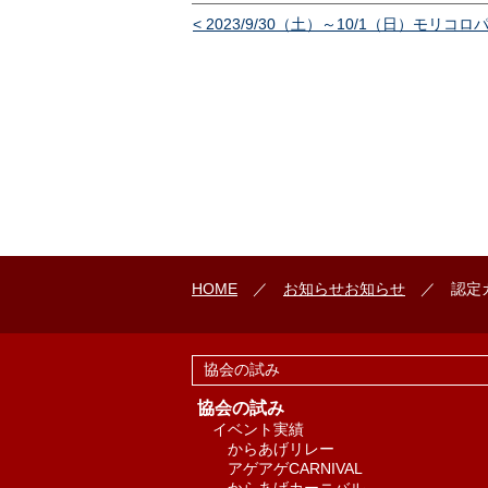
< 2023/9/30（土）～10/1（日）モリコロ
HOME
／
お知らせ
お知らせ
／ 認定カ
協会の試み
協会の試み
イベント実績
からあげリレー
アゲアゲCARNIVAL