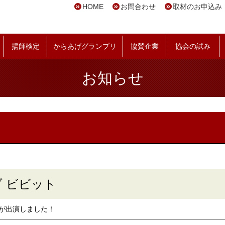
HOME
お問合わせ
取材のお申込み
揚師検定
からあげグランプリ
協賛企業
協会の試み
お知らせ
ブ ビビット
長が出演しました！