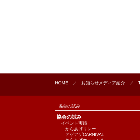
HOME
／
お知らせ
メディア紹介
／ T
協会の試み
協会の試み
イベント実績
からあげリレー
アゲアゲCARNIVAL