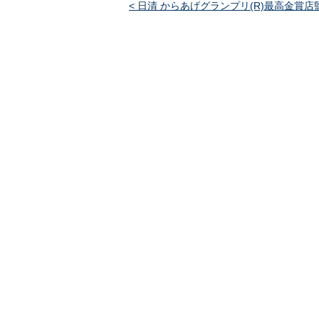
< 日清 からあげグランプリ(R)最高金賞店監