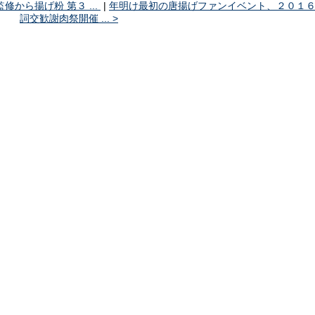
修から揚げ粉 第３ ...
|
年明け最初の唐揚げファンイベント、２０１
詞交歓謝肉祭開催 ... >