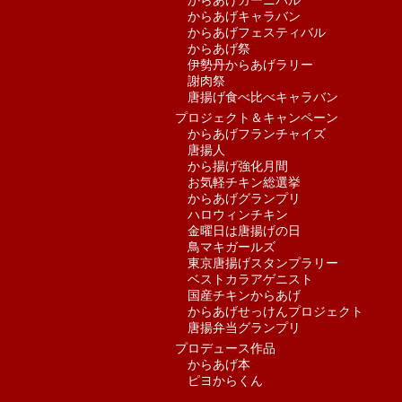
からあげカーニバル
からあげキャラバン
からあげフェスティバル
からあげ祭
伊勢丹からあげラリー
謝肉祭
唐揚げ食べ比べキャラバン
プロジェクト＆キャンペーン
からあげフランチャイズ
唐揚人
から揚げ強化月間
お気軽チキン総選挙
からあげグランプリ
ハロウィンチキン
金曜日は唐揚げの日
鳥マキガールズ
東京唐揚げスタンプラリー
ベストカラアゲニスト
国産チキンからあげ
からあげせっけんプロジェクト
唐揚弁当グランプリ
プロデュース作品
からあげ本
ピヨからくん