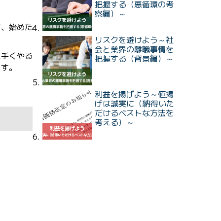
把握する（悪循環の考
察編）～
方、始めた
リスクを避けよう～社
会と業界の離職事情を
上手くやる
把握する（背景編）～
ます。
利益を揚げよう～値揚
げは誠実に（納得いた
だけるベストな方法を
考える）～