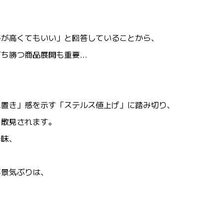
格が高くてもいい」と回答していることから、
打ち勝つ商品展開も重要…
え置き」感を示す「ステルス値上げ」に踏み切り、
も散見されます。
辛味、
不景気ぶりは、