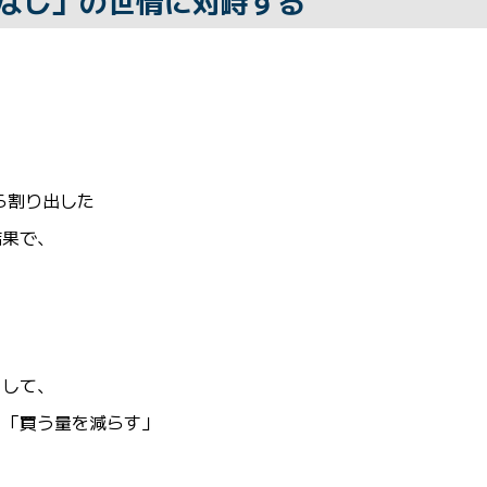
なし」の世情に対峙する
、
ら割り出した
結果で、
として、
」「買う量を減らす」