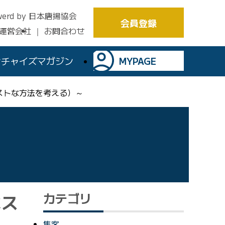
werd by
日本唐揚協会
会員登録
運営会社
お問合わせ
ンチャイズマガジン
MYPAGE
ベストな方法を考える）～
カテゴリ
ベス
集客