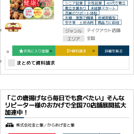
Close
シニア起業
女性起業
40代で独立
運営会社
独立支援あり
未経験スタート
充実のサポート体制
夫婦・家族で開業
地域密着型
お問合わせ
空き家・土地活用
商品力に自信
テイクアウト店舗
ジャンル
広告掲載をご希望の方
全国
エリア
掲載オーナーマイページ
お気に入り登録
資料請求
詳細を見る
まとめて資料請求
個人情報保護方針
ご利用規約
「この唐揚げなら毎日でも食べたい」そんな
リピーター様のおかげで全国70店舗展開拡大
加速中！
株式会社金と銀／からあげ金と銀