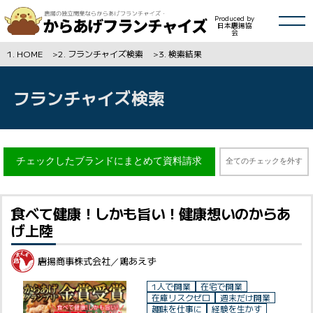
絞り込み
Close
Produced by
日本唐揚協
会
HOME
フランチャイズ検索
検索結果
エリア
HOME
フランチャイズ検索
ジャンル
フランチャイズ検索
受賞歴
人気ランキング
全てのチェックを外す
こだわり
フランチャイズマガジン
食べて健康！しかも旨い！健康想いのからあ
開業資金
げ上陸
会員登録
唐揚商事株式会社／鶏あえず
1人で開業
在宅で開業
よくある質問
在庫リスクゼロ
週末だけ開業
趣味を仕事に
経験を生かす