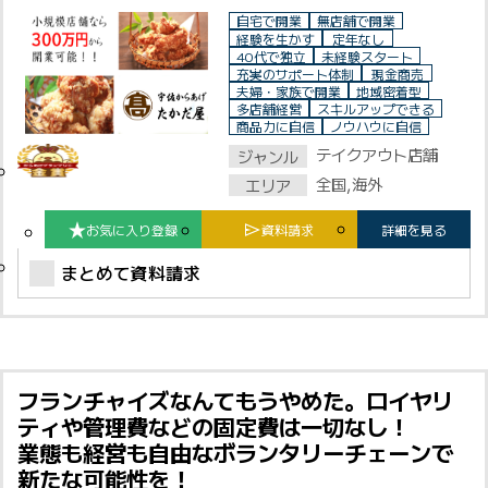
自宅で開業
無店舗で開業
経験を生かす
定年なし
40代で独立
未経験スタート
充実のサポート体制
現金商売
夫婦・家族で開業
地域密着型
多店舗経営
スキルアップできる
商品力に自信
ノウハウに自信
テイクアウト店舗
ジャンル
全国,海外
エリア
お気に入り登録
資料請求
詳細を見る
まとめて資料請求
フランチャイズなんてもうやめた。ロイヤリ
ティや管理費などの固定費は一切なし！
業態も経営も自由なボランタリーチェーンで
新たな可能性を！