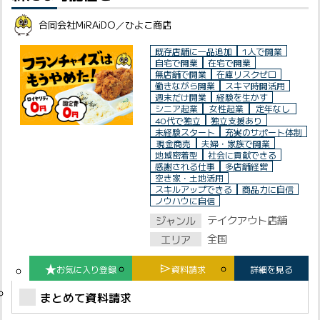
合同会社MiRAiDO／ひよこ商店
既存店舗に一品追加
1人で開業
自宅で開業
在宅で開業
無店舗で開業
在庫リスクゼロ
働きながら開業
スキマ時間活用
週末だけ開業
経験を生かす
シニア起業
女性起業
定年なし
40代で独立
独立支援あり
未経験スタート
充実のサポート体制
現金商売
夫婦・家族で開業
地域密着型
社会に貢献できる
感謝される仕事
多店舗経営
空き家・土地活用
スキルアップできる
商品力に自信
ノウハウに自信
テイクアウト店舗
ジャンル
全国
エリア
お気に入り登録
資料請求
詳細を見る
まとめて資料請求