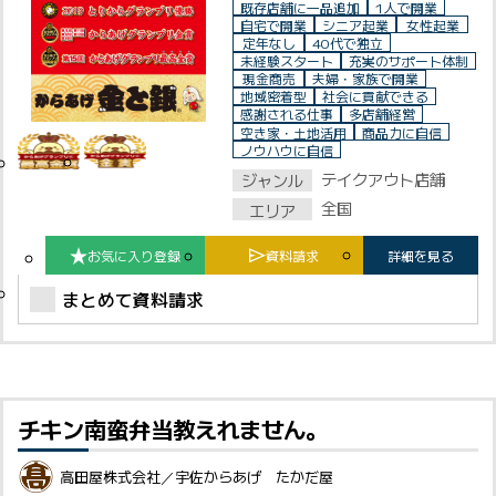
既存店舗に一品追加
1人で開業
自宅で開業
シニア起業
女性起業
定年なし
40代で独立
未経験スタート
充実のサポート体制
現金商売
夫婦・家族で開業
地域密着型
社会に貢献できる
感謝される仕事
多店舗経営
空き家・土地活用
商品力に自信
ノウハウに自信
テイクアウト店舗
ジャンル
全国
エリア
お気に入り登録
資料請求
詳細を見る
まとめて資料請求
チキン南蛮弁当教えれません。
高田屋株式会社／宇佐からあげ たかだ屋