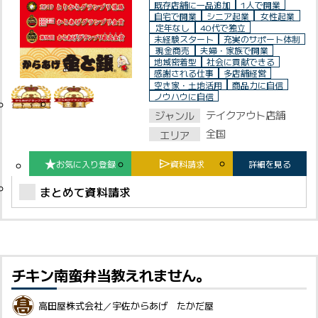
既存店舗に一品追加
1人で開業
自宅で開業
シニア起業
女性起業
定年なし
40代で独立
未経験スタート
充実のサポート体制
現金商売
夫婦・家族で開業
地域密着型
社会に貢献できる
感謝される仕事
多店舗経営
空き家・土地活用
商品力に自信
ノウハウに自信
テイクアウト店舗
ジャンル
全国
エリア
お気に入り登録
資料請求
詳細を見る
まとめて資料請求
チキン南蛮弁当教えれません。
高田屋株式会社／宇佐からあげ たかだ屋