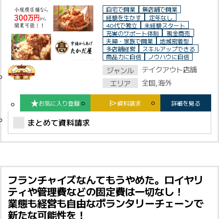
自宅で開業
無店舗で開業
経験を生かす
定年なし
40代で独立
未経験スタート
充実のサポート体制
現金商売
夫婦・家族で開業
地域密着型
多店舗経営
スキルアップできる
商品力に自信
ノウハウに自信
テイクアウト店舗
ジャンル
全国,海外
エリア
お気に入り登録
資料請求
詳細を見る
まとめて資料請求
フランチャイズなんてもうやめた。ロイヤリ
ティや管理費などの固定費は一切なし！
業態も経営も自由なボランタリーチェーンで
新たな可能性を！