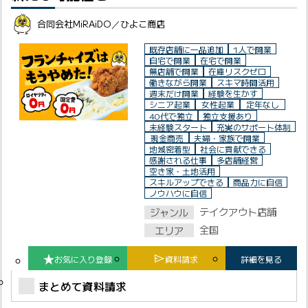
合同会社MiRAiDO／ひよこ商店
既存店舗に一品追加
1人で開業
自宅で開業
在宅で開業
無店舗で開業
在庫リスクゼロ
働きながら開業
スキマ時間活用
週末だけ開業
経験を生かす
シニア起業
女性起業
定年なし
40代で独立
独立支援あり
未経験スタート
充実のサポート体制
現金商売
夫婦・家族で開業
地域密着型
社会に貢献できる
感謝される仕事
多店舗経営
空き家・土地活用
スキルアップできる
商品力に自信
ノウハウに自信
テイクアウト店舗
ジャンル
全国
エリア
お気に入り登録
資料請求
詳細を見る
まとめて資料請求