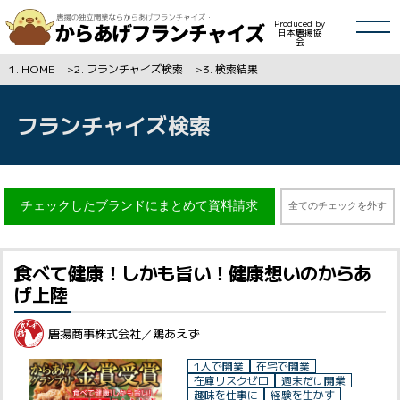
絞り込み
Close
Produced by
日本唐揚協
会
HOME
フランチャイズ検索
検索結果
エリア
HOME
フランチャイズ検索
ジャンル
フランチャイズ検索
受賞歴
人気ランキング
全てのチェックを外す
こだわり
フランチャイズマガジン
食べて健康！しかも旨い！健康想いのからあ
開業資金
げ上陸
会員登録
唐揚商事株式会社／鶏あえず
1人で開業
在宅で開業
よくある質問
在庫リスクゼロ
週末だけ開業
趣味を仕事に
経験を生かす