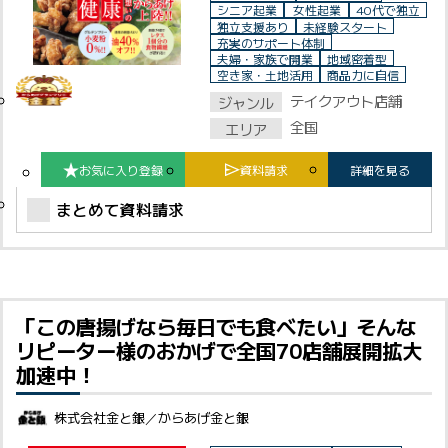
Close
シニア起業
女性起業
40代で独立
運営会社
独立支援あり
未経験スタート
充実のサポート体制
夫婦・家族で開業
地域密着型
お問合わせ
空き家・土地活用
商品力に自信
テイクアウト店舗
ジャンル
広告掲載をご希望の方
全国
エリア
掲載オーナーマイページ
お気に入り登録
資料請求
詳細を見る
まとめて資料請求
個人情報保護方針
ご利用規約
「この唐揚げなら毎日でも食べたい」そんな
リピーター様のおかげで全国70店舗展開拡大
加速中！
株式会社金と銀／からあげ金と銀