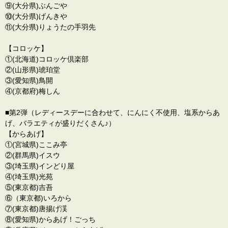
⑨(大分県)ぶんごや
⑩(大分県)げんきや
⑪(大分県)りょうたの手羽先
【コロッケ】
①(北海道)コロッケ倶楽部
②(山形県)琥珀堂
③(愛知県)鳥開
④(京都府)梅しん
■第2弾（レディースデーに合わせて、にんにく不使用、塩系から
あ
げ、バラエティが盛りだくさん♪）
【からあげ】
①(宮城県)ここみ亭
②(群馬県)イスウ
③(埼玉県)インどり屋
④(埼玉県)光苑
⑤(東京都)吉吾
⑥（東京都)いろから
⑦(東京都)唐揚げ渓
⑧(愛知県)からあげ！ごっち