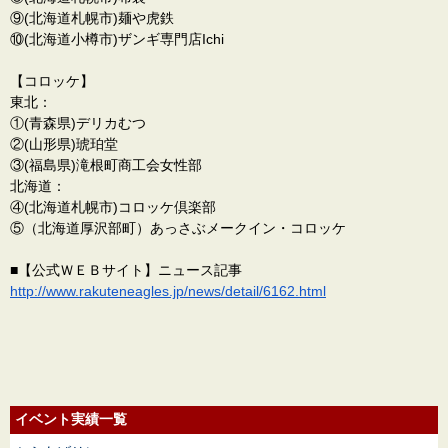
⑨(北海道札幌市)麺や虎鉄
⑩(北海道小樽市)ザンギ専門店Ichi
【コロッケ】
東北：
①(青森県)デリカむつ
②(山形県)琥珀堂
③(福島県)滝根町商工会女性部
北海道：
④(北海道札幌市)コロッケ倶楽部
⑤（北海道厚沢部町）あっさぶメークイン・コロッケ
■【公式ＷＥＢサイト】ニュース記事
http://www.rakuteneagles.jp/ne
ws/detail/6162.html
イベント実績一覧