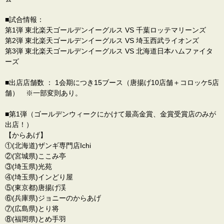
■試合情報：
第1弾 東北楽天ゴールデンイーグルス VS 千葉ロッテマリーンズ
第2弾 東北楽天ゴールデンイーグルス VS 埼玉西武ライオンズ
第3弾 東北楽天ゴールデンイーグルス VS 北海道日本ハムファイタ
ーズ
■出店店舗数 ： 1会期につき15ブース（唐揚げ10店舗＋コロッケ5店
舗） ※一部変則あり。
■第1弾（ゴールデンウィークにかけて最高金賞、金賞受賞店のみ
が
出店！）
【からあげ】
①(北海道)ザンギ専門店Ichi
②(宮城県)ここみ亭
③(埼玉県)光苑
④(埼玉県)インどり屋
⑤(東京都)唐揚げ渓
⑥(兵庫県)ジョニーのからあげ
⑦(広島県)とり将
⑧(福岡県)とめ手羽