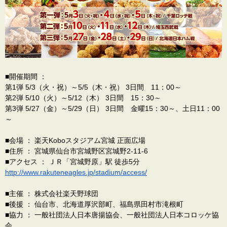
■開催期間 ：
第1弾 5/3（火・祝）～5/5（木・祝） 3日間 11：00～
第2弾 5/10（火）～5/12（木） 3日間 15：30～
第3弾 5/27（金）～5/29（日） 3日間 金曜15：30～、土日11：00
～
■会場 ： 楽天Koboスタジアム宮城 正面広場
■住所 ： 宮城県仙台市宮城野区宮城野2-11-6
■アクセス ： ＪＲ「宮城野原」駅 徒歩5分
http://www.rakuteneagles.jp/st
adium/access/
■主催 ： 株式会社楽天野球団
■後援 ： 仙台市、北海道厚沢部町、福島県田村市滝根町
■協力 ： 一般社団法人日本唐揚協会、一般社団法人日本コロッケ協
会