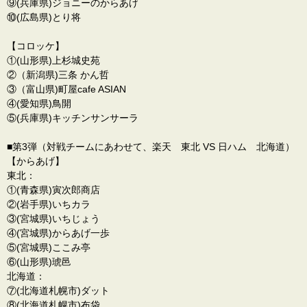
⑨(兵庫県)ジョニーのからあげ
⑩(広島県)とり将
【コロッケ】
①(山形県)上杉城史苑
②（新潟県)三条 かん哲
③（富山県)町屋cafe ASIAN
④(愛知県)鳥開
⑤(兵庫県)キッチンサンサーラ
■第3弾（対戦チームにあわせて、楽天 東北 VS 日ハム 北海道）
【からあげ】
東北：
①(青森県)寅次郎商店
②(岩手県)いちカラ
③(宮城県)いちじょう
④(宮城県)からあげ一歩
⑤(宮城県)ここみ亭
⑥(山形県)琥邑
北海道：
⑦(北海道札幌市)ダット
⑧(北海道札幌市)布袋