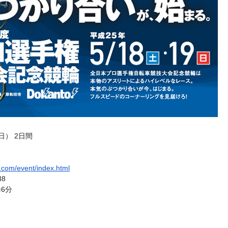
（日） 2日間
.com/event/index.html
8
6分