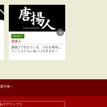
EVENT
PROJECT
からあげカーニバル
からあげグラン
実現し
「人気唐揚げ専門店の味を1度に味わ
日本で一番うまい
す！
えるチャンスです。日本唐揚協会、
こ!?本当にうまい
カラアゲ...
べく、毎...
ロ選手権～
あげグランプリ