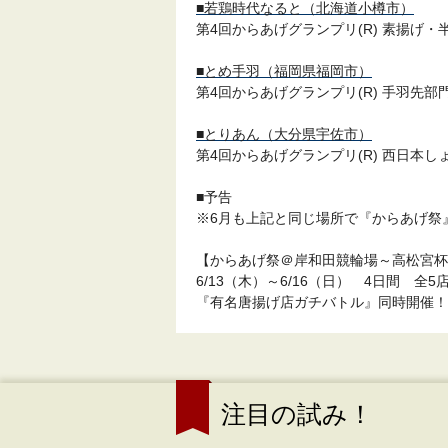
■若鶏時代なると（北海道小樽市）
第4回からあげグランプリ(R) 素揚げ・
■とめ手羽（福岡県福岡市）
第4回からあげグランプリ(R) 手羽先部
■とりあん（大分県宇佐市）
第4回からあげグランプリ(R) 西日本し
■予告
※6月も上記と同じ場所で『からあげ祭
【からあげ祭＠岸和田競輪場～高松宮杯
6/13（木）～6/16（日） 4日間 全5
『有名唐揚げ店ガチバトル』同時開催！
注目の試み！