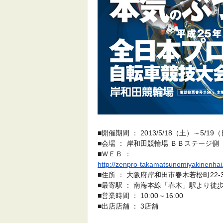
■開催期間 ： 2013/5/18（土）～5/19
■会場 ： 岸和田競輪場 ＢＢステージ側
■ＷＥＢ ：
http://zenpro-takamatsunomiyak
inenhai
■住所 ： 大阪府岸和田市春木若松町22-3
■最寄駅 ： 南海本線「春木」駅より徒歩
■営業時間 ： 10:00～16:00
■出店店舗 ： 3店舗