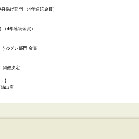
半身揚げ部門 （4年連続金賞）
門 （4年連続金賞）
ょうゆダレ部門 金賞
』開催決定！
～】
店舗出店