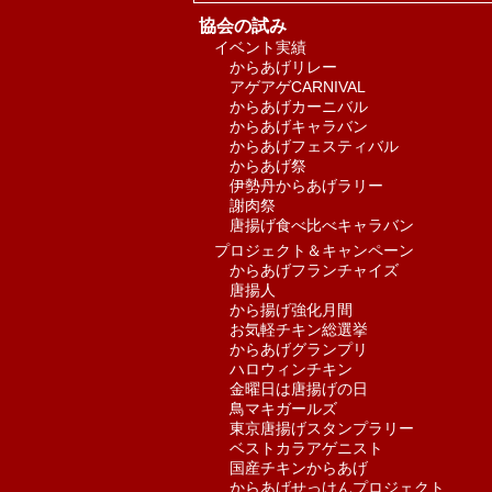
協会の試み
イベント実績
からあげリレー
アゲアゲCARNIVAL
からあげカーニバル
からあげキャラバン
からあげフェスティバル
からあげ祭
伊勢丹からあげラリー
謝肉祭
唐揚げ食べ比べキャラバン
プロジェクト＆キャンペーン
からあげフランチャイズ
唐揚人
から揚げ強化月間
お気軽チキン総選挙
からあげグランプリ
ハロウィンチキン
金曜日は唐揚げの日
鳥マキガールズ
東京唐揚げスタンプラリー
ベストカラアゲニスト
国産チキンからあげ
からあげせっけんプロジェクト