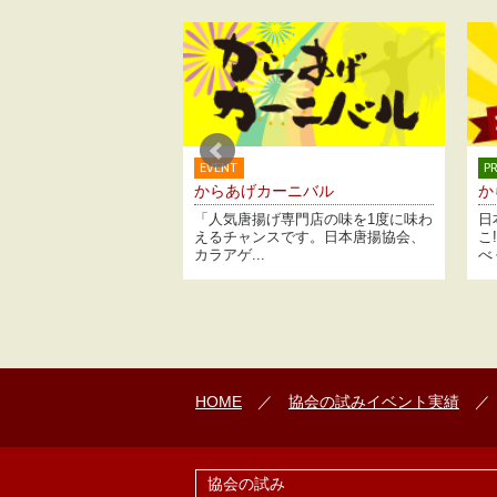
PROJECT
げカーニバル
からあげグランプリ
唐揚げ専門店の味を1度に味わ
日本で一番うまい唐揚げ屋さんはど
ャンスです。日本唐揚協会、
こ!?本当にうまい唐揚げ店を決める
...
べく、毎...
HOME
／
協会の試み
イベント実績
協会の試み