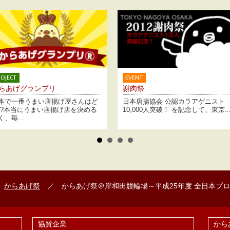
EVENT
PROJECT
謝肉祭
唐揚人
日本唐揚協会 公認カラアゲニスト
唐揚げで生きている、それを
10,000人突破！ を記念して、東京...
ていく人たちに会いに行きま
／
からあげ祭
／ からあげ祭＠岸和田競輪場～平成25年度 全日本プ
協賛企業
から