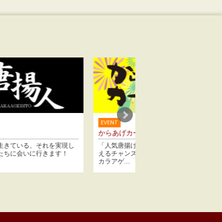
EVENT
PROJECT
からあげカーニバル
からあげグランプリ
「人気唐揚げ専門店の味を1度に味わ
日本で一番うまい唐揚げ
えるチャンスです。日本唐揚協会、
こ!?本当にうまい唐揚
カラアゲ...
べく、毎...