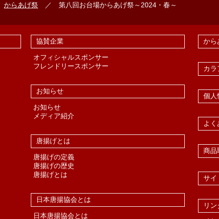
／
からあげ祭
／ 第八回お台場からあげ祭～2024・春～
協賛企業
から
オフィシャルスポンサー
フレンドリースポンサー
カラ
お知らせ
個人
お知らせ
メディア紹介
よく
唐揚げとは
商品
唐揚げの定義
唐揚げの歴史
唐揚げとは
サイ
日本唐揚協会とは
リン
日本唐揚協会とは