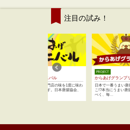
注目の試み！
PROJECT
E
ーニバル
からあげグランプリ
謝
専門店の味を1度に味わ
日本で一番うまい唐揚げ屋さんはど
日
です。日本唐揚協会、
こ!?本当にうまい唐揚げ店を決める
1
べく、毎...