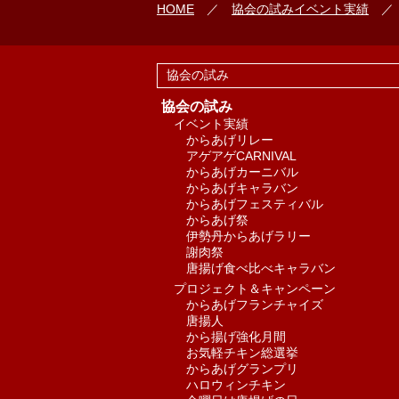
HOME
／
協会の試み
イベント実績
協会の試み
協会の試み
イベント実績
からあげリレー
アゲアゲCARNIVAL
からあげカーニバル
からあげキャラバン
からあげフェスティバル
からあげ祭
伊勢丹からあげラリー
謝肉祭
唐揚げ食べ比べキャラバン
プロジェクト＆キャンペーン
からあげフランチャイズ
唐揚人
から揚げ強化月間
お気軽チキン総選挙
からあげグランプリ
ハロウィンチキン