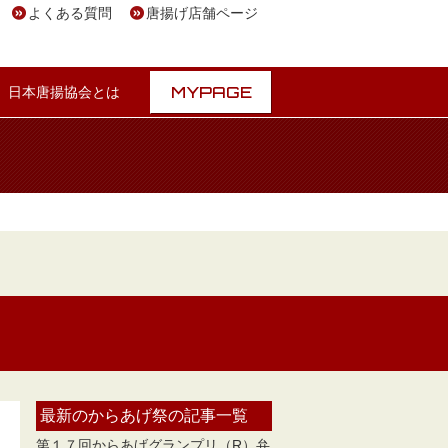
よくある質問
唐揚げ店舗ページ
MYPAGE
日本唐揚協会とは
最新のからあげ祭の記事一覧
第１７回からあげグランプリ（R）弁