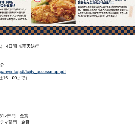
祝） 4日間 ※雨天決行
3分
mpany/info/pdf/fujitv_accessmap.pdf
は16：00まで）
ダレ部門 金賞
エティ部門 金賞