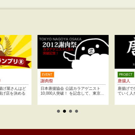
VENT
PROJECT
肉祭
唐揚人
本唐揚協会 公認カラアゲニスト
唐揚げで生きている、それを実現し
0,000人突破！ を記念して、東京...
ていく人たちに会いに行きます！