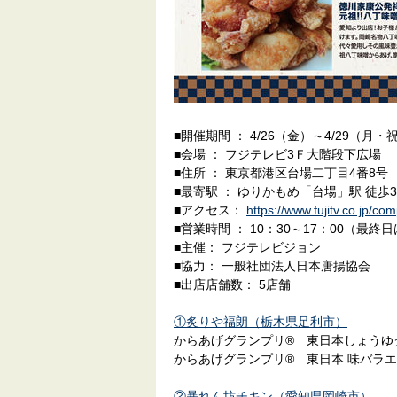
■開催期間 ： 4/26（金）～4/29（月・
■会場 ： フジテレビ3Ｆ大階段下広場
■住所 ： 東京都港区台場二丁目4番8号
■最寄駅 ： ゆりかもめ「台場」駅 徒歩
■アクセス：
https://www.fujitv.co.jp/co
■営業時間 ： 10：30～17：00（最終日
■主催： フジテレビジョン
■協力： 一般社団法人日本唐揚協会
■出店店舗数： 5店舗
①炙りや福朗（栃木県足利市）
からあげグランプリ® 東日本しょうゆ
からあげグランプリ® 東日本 味バラ
②暴れん坊チキン（愛知県岡崎市）