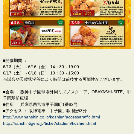
■開催期間 ：
6/13（火）～6/16（金） 14：30～19:00
6/17（土）～6/18（日） 10：30～15:00
※試合や天候状況等により時間は前後する可能性がございます。
■会場 ： 阪神甲子園球場外周ミズノスクエア、OBAYASHI-SITE、甲
子園駅前広場
■住所 ： 兵庫県西宮市甲子園町1番82号
■アクセス ： 阪神電車「甲子園」駅 徒歩3分
http://www.hanshin.co.jp/koshien/access/traffic.html
http://hanshintigers.jp/ticket/stadium/koshien.html