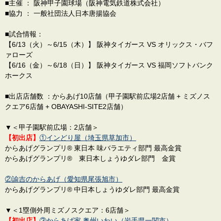
■主催 ： 阪神甲子園球場（阪神電気鉄道株式会社）
■協力 ： 一般社団法人日本唐揚協会
■試合情報：
【6/13（火）～6/15（木）】 阪神タイガース VS オリックス・バフ
ァローズ
【6/16（金）～6/18（日）】 阪神タイガース VS 福岡ソフトバンク
ホークス
■出店店舗数 ：からあげ10店舗（甲子園駅前広場2店舗 + ミズノス
クエア6店舗 + OBAYASHI-SITE2店舗）
▼＜甲子園駅前広場：2店舗＞
【初出店】
①インどり屋（埼玉県草加市）
からあげグランプリ® 東日本 味バラエティ部門 最高金賞
からあげグランプリ® 東日本しょうゆダレ部門 金賞
②諭吉のからあげ（愛知県尾張旭市）
からあげグランプリ® 中日本しょうゆダレ部門 最高金賞
▼＜1塁側外周ミズノスクエア：6店舗＞
【初出店】
③からあげ家 奥州いわい（岩手県一関市）