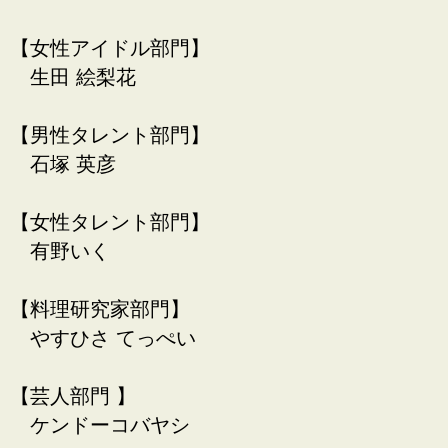
【女性アイドル部門】
生田 絵梨花
【男性タレント部門】
石塚 英彦
【女性タレント部門】
有野いく
【料理研究家部門】
やすひさ てっぺい
【芸人部門 】
ケンドーコバヤシ