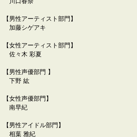
川口春奈
【男性アーティスト部門】
加藤シゲアキ
【女性アーティスト部門】
佐々木 彩夏
【男性声優部門 】
下野 紘
【女性声優部門】
南早紀
【男性アイドル部門】
相葉 雅紀