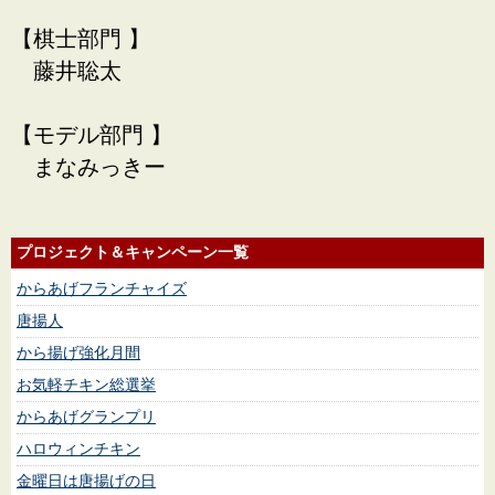
【棋士部門 】
藤井聡太
【モデル部門 】
まなみっきー
プロジェクト＆キャンペーン一覧
からあげフランチャイズ
唐揚人
から揚げ強化月間
お気軽チキン総選挙
からあげグランプリ
ハロウィンチキン
金曜日は唐揚げの日