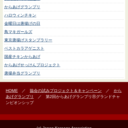
からあげグランプリ
ハロウィンチキン
金曜日は唐揚げの日
鳥マキガールズ
東京唐揚げスタンプラリー
ベストカラアゲニスト
国産チキンからあげ
からあげせっけんプロジェクト
唐揚弁当グランプリ
HOME
／
協会の試み
プロジェクト＆キャンペーン
／
から
あげグランプリ
／ 第2回からあげグランプリⓇグランドチャ
ンピオンシップ
(c) Japan Karaage Association