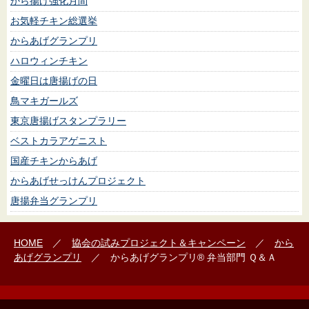
から揚げ強化月間
お気軽チキン総選挙
からあげグランプリ
ハロウィンチキン
金曜日は唐揚げの日
鳥マキガールズ
東京唐揚げスタンプラリー
ベストカラアゲニスト
国産チキンからあげ
からあげせっけんプロジェクト
唐揚弁当グランプリ
HOME
／
協会の試み
プロジェクト＆キャンペーン
／
から
あげグランプリ
／ からあげグランプリ®️ 弁当部門 Ｑ＆Ａ