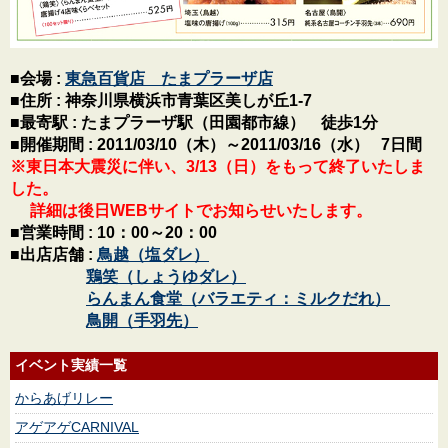
■会場 :
東急百貨店 たまプラーザ店
■住所 : 神奈川県横浜市青葉区美しが丘1-7
■最寄駅 : たまプラーザ駅（田園都市線） 徒歩1分
■開催期間 : 2011/03/10（木）～2011/03/16（水） 7日間
※東日本大震災に伴い、3/13（日）をもって終了いたしま
した。
詳細は後日WEBサイトでお知らせいたします。
■営業時間 : 10：00～20：00
■出店店舗 :
鳥越（塩ダレ）
鶏笑（しょうゆダレ）
らんまん食堂（バラエティ：ミルクだれ）
鳥開（手羽先）
イベント実績一覧
からあげリレー
アゲアゲCARNIVAL