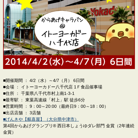
■開催期間 ： 4/2（水）～4/7（月） 6日間
■会場 ： イトーヨーカドー八千代店 1Ｆ食品催事場
■住所 ： 千葉県八千代市村上南1-3-1
■最寄駅 ： 東葉高速線「村上」駅 徒歩6分
■営業時間 ： 9：00～20:00（最終日9：00～18：00）
■出店店舗 ： 3店舗
■げんきや【舷喜屋】（大分県中津市）
第4回からあげグランプリ® 西日本しょうゆダレ部門 金賞（2年連続
金賞）