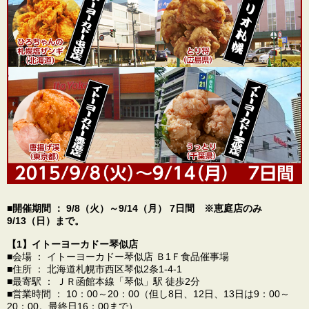
■開催期間 ： 9/8（火）～9/14（月） 7日間 ※恵庭店のみ
9/13（日）まで。
【1】イトーヨーカドー琴似店
■会場 ： イトーヨーカドー琴似店 Ｂ1Ｆ食品催事場
■住所 ： 北海道札幌市西区琴似2条1-4-1
■最寄駅 ： ＪＲ函館本線「琴似」駅 徒歩2分
■営業時間 ： 10：00～20：00（但し8日、12日、13日は9：00～
20：00。最終日16：00まで）