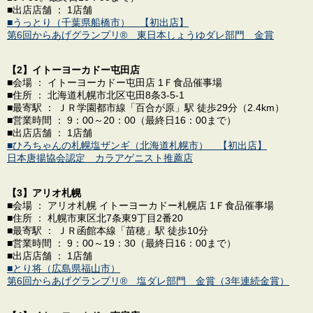
■出店店舗 ： 1店舗
■うっとり（千葉県船橋市） 【初出店】
第6回からあげグランプリ® 東日本しょうゆダレ部門 金賞
【2】イトーヨーカドー屯田店
■会場 ： イトーヨーカドー屯田店 1Ｆ食品催事場
■住所 ： 北海道札幌市北区屯田8条3-5-1
■最寄駅 ： ＪＲ学園都市線「百合が原」駅 徒歩29分（2.4km）
■営業時間 ： 9：00～20：00（最終日16：00まで）
■出店店舗 ： 1店舗
■ひろちゃんの札幌塩ザンギ（北海道札幌市） 【初出店】
日本唐揚協会認定 カラアゲニスト推薦店
【3】アリオ札幌
■会場 ： アリオ札幌 イトーヨーカドー札幌店 1Ｆ食品催事場
■住所 ： 札幌市東区北7条東9丁目2番20
■最寄駅 ： ＪＲ函館本線「苗穂」駅 徒歩10分
■営業時間 ： 9：00～19：30（最終日16：00まで）
■出店店舗 ： 1店舗
■とり将（広島県福山市）
第6回からあげグランプリ® 塩ダレ部門 金賞（3年連続金賞）