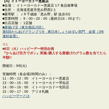
【4】イトーヨーカドー恵庭店
■会場 ： イトーヨーカドー恵庭店 1Ｆ食品催事場
■住所 ： 北海道恵庭市恵み野西2-1
■最寄駅 ： ＪＲ千歳線「恵み野」駅 徒歩3分
■営業時間 ： 9：00～20：00（最終日16：00まで）
■出店店舗 ： 1店舗
■唐揚げ渓（東京都品川区）
第6回からあげグランプリ® 東日本しょうゆダレ部門 金賞（3年
連続金賞）
※1
■8日（火）ハッピーデー特別企画
『からあげ目方でポン』実施♪
購入する唐揚げのグラム数を当てたら
半額!!
開催日：9/8(火)
実施時間（各会場2時間のみ）：
11：00～13：00 イトーヨーカドー恵庭店
13：00～15：00 イトーヨーカドー琴似店
14：00～16：00 イトーヨーカドー屯田店
15：00～17：00 アリオ札幌
ハッピーデーとは