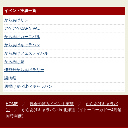
イベント実績一覧
からあげリレー
アゲアゲCARNIVAL
からあげカーニバル
からあげキャラバン
からあげフェスティバル
からあげ祭
伊勢丹からあげラリー
謝肉祭
唐揚げ食べ比べキャラバン
HOME
／
協会の試み
イベント実績
／
からあげキャラバ
ン
／ からあげキャラバン in 北海道（イトーヨーカドー4店舗
同時開催）