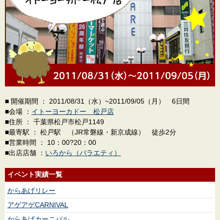
■ 開催期間 ： 2011/08/31（水）~2011/09/05（月） 6日間
■会場 ：
イトーヨーカドー 松戸店
■住所 ： 千葉県松戸市松戸1149
■最寄駅 ： 松戸駅 （JR常磐線・新京成線） 徒歩2分
■営業時間 ： 10：00?20：00
■出店店舗 ：
いろから（バラエティ）
イベント実績一覧
からあげリレー
アゲアゲCARNIVAL
からあげカーニバル