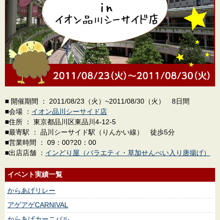
■ 開催期間 ： 2011/08/23（火）~2011/08/30（火） 8日間
■会場 ：
イオン品川シーサイド店
■住所 ： 東京都品川区東品川4-12-5
■最寄駅 ： 品川シーサイド駅（りんかい線） 徒歩5分
■営業時間 ： 09：00?20：00
■出店店舗 ：
インどり屋（バラエティ・草加せんべい入り唐揚げ）
イベント実績一覧
からあげリレー
アゲアゲCARNIVAL
からあげカーニバル